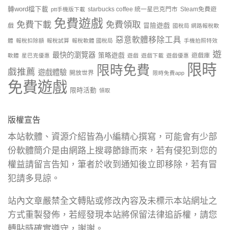
轉word檔下載
starbucks coffee 統一星巴克門市
Steam免費遊
ptt手機版下載
免費遊戲
免費下載
免費領取
戲
冒險遊戲
國稅局 網路報稅軟
惡意軟體移除工具
體
報稅扣除額
報稅試算
報稅軟體 國稅局
手機拍照特效
遊
最快的瀏覽器
策略遊戲
遊戲庫
軟體
星巴克優惠
遊戲
遊戲下載
遊戲優惠
限時
限時免費
戲推薦
遊戲體驗
開放世界
限時免費app
免費遊戲
限時活動
領取
版權宣告
本站軟體、資源介紹皆為小編精心撰寫，可能會有少部
份軟體簡介是由網路上搜尋節錄而來，若有侵犯到您的
權益請留言告知，筆者於收到通知後立即移除，若有冒
犯請多見諒。
站內文章嚴禁全文轉貼或修改內容及未標示本站網址之
方式重製發佈，若經發現本站將保留法律追訴權，請您
轉貼時確實遵守，謝謝。