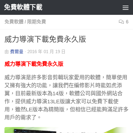
免費軟體下載
Skip to content
免費軟體
/
限期免費
6
威力導演下載免費永久版
由
費爾曼
·
2016 年 01 月 19 日
威力導演下載免費永久版
威力導演是許多影音剪輯玩家愛用的軟體，簡單使用
又擁有強大的功能，讓我們在編修影片時能如虎添
翼，目前最新版本為14版，軟體公司與國外網站合
作，提供威力導演13LE版讓大家可以免費下載使
用，雖然LE版本為精簡版，但相信已經能夠滿足許多
用戶的需求了。