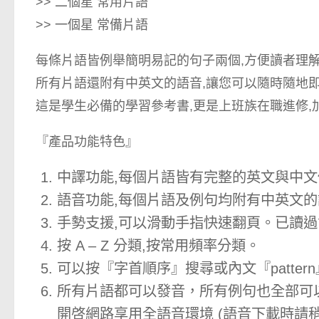
>> 二個星 常用片語
>> 一個星 常備片語
每條片語皆例舉簡明易記的句子兩個,方便讀者理
所有片語還附有中英文的語音,讓您可以隨時隨地
這是學生必備的學習參考書,更是上班族在職進修,
『產品功能特色』
中譯功能,每個片語皆有完整的英文與中
語音功能,每個片語及例句均附有中英文的
手勢支援,可以滑動手指快速翻頁。已讀
按 A – Z 分類,按常用頻率分類。
可以按『字首順序』搜尋或內文『patter
所有片語都可以發音，所有例句也全部可
開啓網路享用全語音環境 (語音下載時請