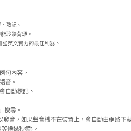
解、熟記。
即能聆聽背頌。
加強英文實力的最佳利器。
文例句內容。
語音。
過會自動標記。
n』搜尋。
以發音，如果聲音檔不在裝置上，會自動由網路下
稍等候幾秒鐘)。