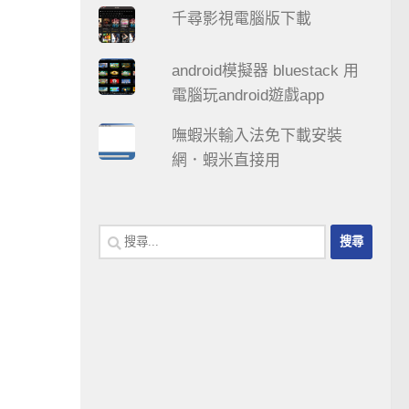
千尋影視電腦版下載
android模擬器 bluestack 用
電腦玩android遊戲app
嘸蝦米輸入法免下載安裝
網．蝦米直接用
搜
尋
關
鍵
字: