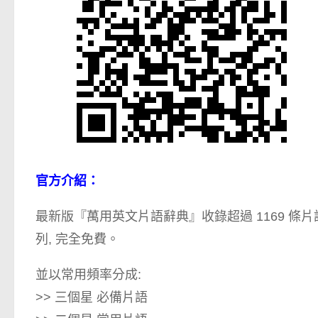
官方介紹：
最新版『萬用英文片語辭典』收錄超過 1169 條片語
列, 完全免費。
並以常用頻率分成:
>> 三個星 必備片語