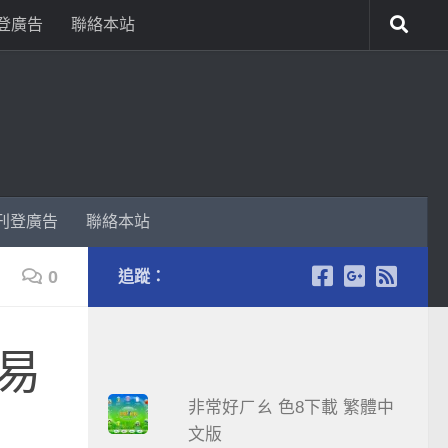
登廣告
聯絡本站
刊登廣告
聯絡本站
0
追蹤：
易
非常好ㄏㄠ 色8下載 繁體中
文版