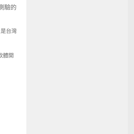
及測驗的
,是台灣
容軟體開