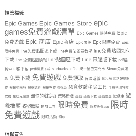
推薦標籤
epic
Epic Games Store
Epic Games
games免費遊戲清單
Epic
Epic Games 限時免費
Epic 商店
Epic商店
免費遊戲
Epic限時免費
Epic限免
Epic
line免費貼圖如何
line免費貼圖區下載
限時免費
line免費貼圖區教學
line貼圖區下載
Line 電腦版下載
下載
line 免費貼圖情報
pdf檔
轉word檔下載
starbucks coffee 統一星巴克門市
Steam免費遊
ptt手機版下載
免費遊戲
免費下載
免費領取
戲
冒險遊戲
國稅局 網路報稅軟
惡意軟體移除工具
體
報稅扣除額
報稅試算
報稅軟體 國稅局
手機拍照特效
遊
最快的瀏覽器
策略遊戲
遊戲庫
軟體
星巴克優惠
遊戲
遊戲下載
遊戲優惠
限時
限時免費
戲推薦
遊戲體驗
開放世界
限時免費app
免費遊戲
限時活動
領取
版權宣告