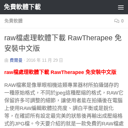
免費軟體下載
Skip to content
免費軟體
0
raw檔處理軟體下載 RawTherapee 免
安裝中文版
由
費爾曼
·
2016 年 11 月 29 日
raw檔處理軟體下載 RawTherapee 免安裝中文版
RAW檔案是像單眼相機這類專業器材所拍攝儲存的
一種原始格式，不同於jpeg這種壓縮的格式，RAW它
保留許多可調整的細節，讓使用者能在拍攝後在電腦
上使用RAW編輯軟體拉亮度、調白平衡或是銳化
等，在確認所有設定最完美的狀態後再輸出成壓縮格
式的JPG檔。今天要介紹的就是一款免費的RAW檔處