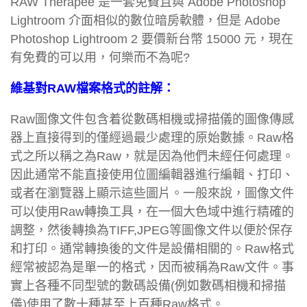
RAW Therapee 是一套免費且與 Adobe Photoshop
Lightroom 介面相似的數位暗房軟體，但是 Adobe
Photoshop Lightroom 2 要價新台幣 15000 元，現在
有免費的可以用，何樂而不為呢?
維基對RAW檔案格式的註解：
Raw圖像文件包含着從
數碼相機
或
掃描儀
的圖像傳感
器上直接得到的僅經過最少處理的原始數據。Raw格
式之所以稱之為Raw，就是因為他們未經任何處理。
因此通常不能直接使用
位圖編輯器
進行編輯、
打印
、
或者在瀏覽器上顯示這些圖片。一般來說，圖像文件
可以使用Raw轉換工具，在一個大色域中進行精確的
調整，然後轉換為TIFF,JPEG等圖像文件以便於保存
和打印。通常轉換後的文件是設備相關的。Raw格式
經常被認為是單一的格式，因而被稱為Raw文件。事
實上各種不同型號的數碼設備(例如
數碼相機
和
掃描
儀
)使用了數十種甚至上百種Raw格式。