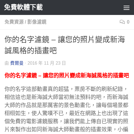
免費軟體下載
Skip to content
免費資源
/
影像濾鏡
0
你的名字濾鏡 – 讓您的照片變成新海
誠風格的插畫吧
由
費爾曼
·
2016 年 11 月 23 日
你的名字濾鏡 – 讓您的照片變成新海誠風格的插畫吧
你的名字這部動畫真的超猛，票房不斷的刷新紀錄，
相信這也是新海誠大師當初無法預料的吧，而新海誠
大師的作品就是那厲害的景色動畫化，讓每個場景都
栩栩如生，使人驚嘆不已，最近在網路上也出現了這
個免費的電影濾鏡服務，讓我們能上傳自已現實的照
片來製作出如同新海誠大師動畫般的插畫效果，小編