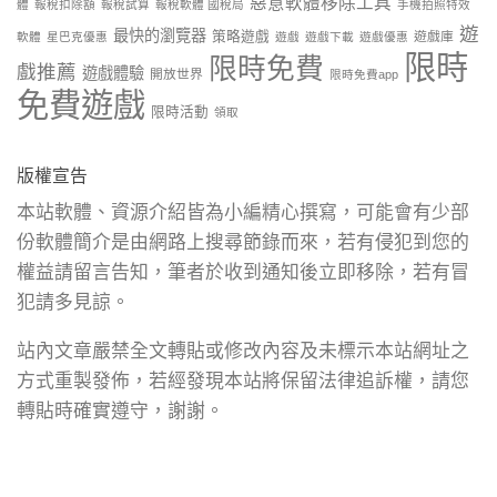
惡意軟體移除工具
體
報稅扣除額
報稅試算
報稅軟體 國稅局
手機拍照特效
遊
最快的瀏覽器
策略遊戲
遊戲庫
軟體
星巴克優惠
遊戲
遊戲下載
遊戲優惠
限時
限時免費
戲推薦
遊戲體驗
開放世界
限時免費app
免費遊戲
限時活動
領取
版權宣告
本站軟體、資源介紹皆為小編精心撰寫，可能會有少部
份軟體簡介是由網路上搜尋節錄而來，若有侵犯到您的
權益請留言告知，筆者於收到通知後立即移除，若有冒
犯請多見諒。
站內文章嚴禁全文轉貼或修改內容及未標示本站網址之
方式重製發佈，若經發現本站將保留法律追訴權，請您
轉貼時確實遵守，謝謝。