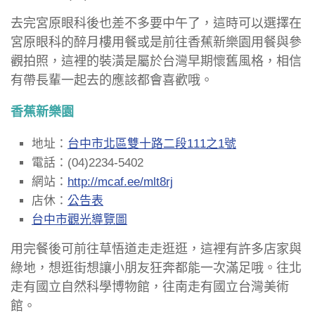
去完宮原眼科後也差不多要中午了，這時可以選擇在
宮原眼科的醉月樓用餐或是前往香蕉新樂園用餐與參
觀拍照，這裡的裝潢是屬於台灣早期懷舊風格，相信
有帶長輩一起去的應該都會喜歡哦。
香蕉新樂園
地址：
台中市北區雙十路二段111之1號
電話：(04)2234-5402
網站：
http://mcaf.ee/mlt8rj
店休：
公告表
台中市觀光導覽圖
用完餐後可前往草悟道走走逛逛，這裡有許多店家與
綠地，想逛街想讓小朋友狂奔都能一次滿足哦。往北
走有國立自然科學博物館，往南走有國立台灣美術
館。