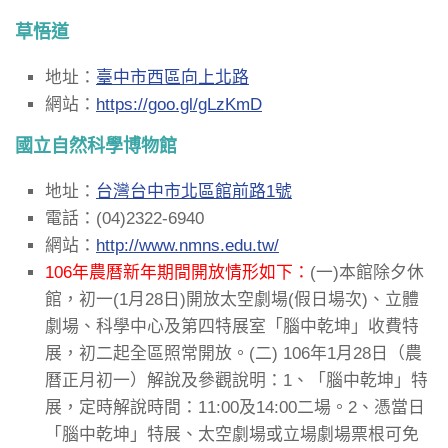
草悟道
地址：
臺中市西區向上北路
網站：
https://goo.gl/gLzKmD
國立自然科學博物館
地址：
台灣台中市北區館前路1號
電話：(04)2322-6940
網站：
http://www.nmns.edu.tw/
106年農曆新年期間開放情形如下：
(一)本館除夕休
館，初一(1月28日)開放太空劇場(假日場次)、立體
劇場、科學中心及第四特展室「腦中乾坤」收費特
展，初二起全區照常開放。(二) 106年1月28日（農
曆正月初一）解說及參觀說明：1、「腦中乾坤」特
展，定時解說時間：11:00及14:00二場。2、憑當日
「腦中乾坤」特展、太空劇場或立場劇場票根可免