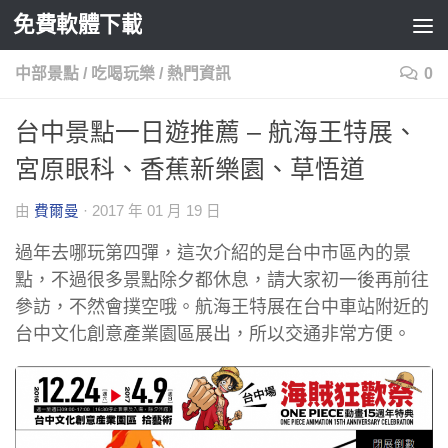
免費軟體下載
Skip to content
中部景點
/
吃喝玩樂
/
熱門資訊
0
台中景點一日遊推薦 – 航海王特展、
宮原眼科、香蕉新樂園、草悟道
由
費爾曼
·
2017 年 01 月 19 日
過年去哪玩第四彈，這次介紹的是台中市區內的景
點，不過很多景點除夕都休息，請大家初一後再前往
參訪，不然會撲空哦。航海王特展在台中車站附近的
台中文化創意產業園區展出，所以交通非常方便。