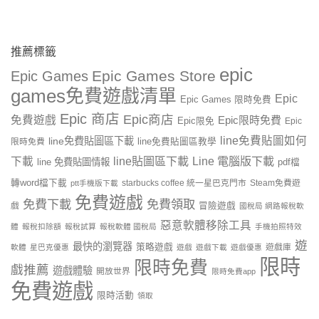
推薦標籤
epic
Epic Games Store
Epic Games
games免費遊戲清單
Epic
Epic Games 限時免費
Epic 商店
Epic商店
免費遊戲
Epic限時免費
Epic限免
Epic
line免費貼圖如何
line免費貼圖區下載
限時免費
line免費貼圖區教學
line貼圖區下載
Line 電腦版下載
下載
line 免費貼圖情報
pdf檔
轉word檔下載
starbucks coffee 統一星巴克門市
Steam免費遊
ptt手機版下載
免費遊戲
免費下載
免費領取
戲
冒險遊戲
國稅局 網路報稅軟
惡意軟體移除工具
體
報稅扣除額
報稅試算
報稅軟體 國稅局
手機拍照特效
遊
最快的瀏覽器
策略遊戲
遊戲庫
軟體
星巴克優惠
遊戲
遊戲下載
遊戲優惠
限時
限時免費
戲推薦
遊戲體驗
開放世界
限時免費app
免費遊戲
限時活動
領取