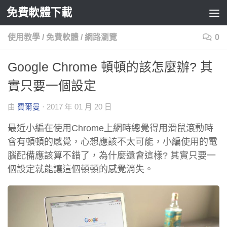
免費軟體下載
Skip to content
使用教學
/
免費軟體
/
網路瀏覽
0
Google Chrome 頓頓的該怎麼辦? 其
實只要一個設定
由
費爾曼
·
2017 年 01 月 20 日
最近小編在使用Chrome上網時總覺得用滑鼠滾動時
會有頓頓的感覺，心想應該不太可能，小編使用的電
腦配備應該算不錯了，為什麼還會這樣? 其實只要一
個設定就能讓這個頓頓的感覺消失。