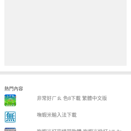
熱門內容
非常好ㄏㄠ 色8下載 繁體中文版
嘸蝦米輸入法下載