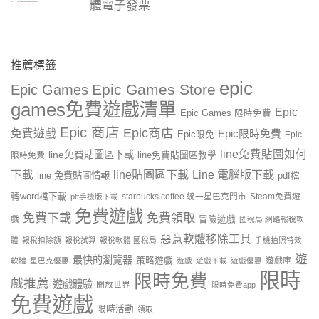
體電子發票
推薦標籤
epic
Epic Games Store
Epic Games
games免費遊戲清單
Epic
Epic Games 限時免費
Epic 商店
Epic商店
免費遊戲
Epic限時免費
Epic限免
Epic
line免費貼圖如何
line免費貼圖區下載
限時免費
line免費貼圖區教學
line貼圖區下載
Line 電腦版下載
下載
line 免費貼圖情報
pdf檔
轉word檔下載
starbucks coffee 統一星巴克門市
Steam免費遊
ptt手機版下載
免費遊戲
免費下載
免費領取
戲
冒險遊戲
國稅局 網路報稅軟
惡意軟體移除工具
體
報稅扣除額
報稅試算
報稅軟體 國稅局
手機拍照特效
遊
最快的瀏覽器
策略遊戲
遊戲庫
軟體
星巴克優惠
遊戲
遊戲下載
遊戲優惠
限時
限時免費
戲推薦
遊戲體驗
開放世界
限時免費app
免費遊戲
限時活動
領取