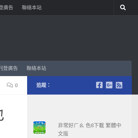
登廣告
聯絡本站
刊登廣告
聯絡本站
0
追蹤：
也
非常好ㄏㄠ 色8下載 繁體中
文版