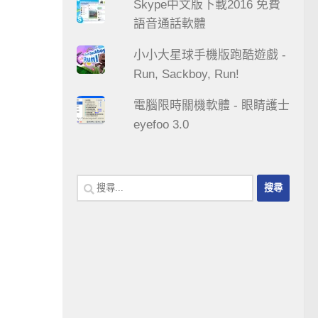
Skype中文版下載2016 免費
語音通話軟體
小小大星球手機版跑酷遊戲 -
Run, Sackboy, Run!
電腦限時關機軟體 - 眼睛護士
eyefoo 3.0
搜
尋
關
鍵
字: