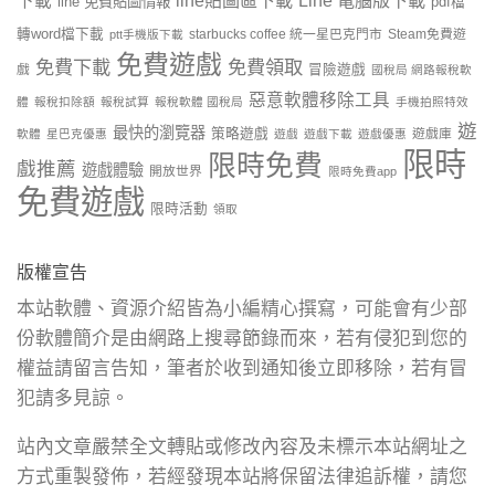
下載
line 免費貼圖情報
pdf檔
轉word檔下載
starbucks coffee 統一星巴克門市
Steam免費遊
ptt手機版下載
免費遊戲
免費下載
免費領取
戲
冒險遊戲
國稅局 網路報稅軟
惡意軟體移除工具
體
報稅扣除額
報稅試算
報稅軟體 國稅局
手機拍照特效
遊
最快的瀏覽器
策略遊戲
遊戲庫
軟體
星巴克優惠
遊戲
遊戲下載
遊戲優惠
限時
限時免費
戲推薦
遊戲體驗
開放世界
限時免費app
免費遊戲
限時活動
領取
版權宣告
本站軟體、資源介紹皆為小編精心撰寫，可能會有少部
份軟體簡介是由網路上搜尋節錄而來，若有侵犯到您的
權益請留言告知，筆者於收到通知後立即移除，若有冒
犯請多見諒。
站內文章嚴禁全文轉貼或修改內容及未標示本站網址之
方式重製發佈，若經發現本站將保留法律追訴權，請您