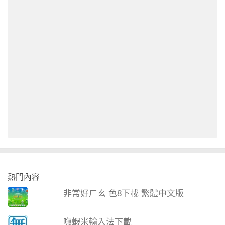
熱門內容
非常好ㄏㄠ 色8下載 繁體中文版
嘸蝦米輸入法下載