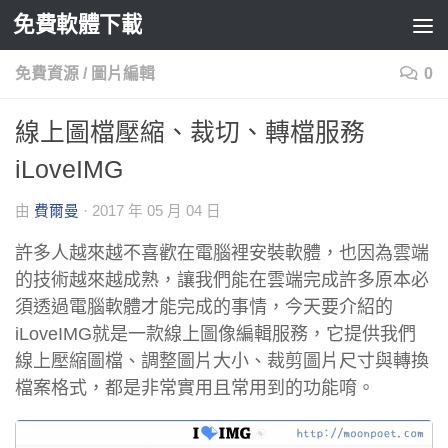
免費軟體下載
Skip to content
免費資源
/
圖片編輯
0
線上圖檔壓縮、裁切、轉檔服務
iLoveIMG
由
費爾曼
·
2017 年 05 月 04 日
許多人越來越不喜歡在電腦裡安裝軟體，也因為雲端
的技術越來越成熟，讓我們能在雲端完成許多原本必
須透過電腦軟體才能完成的事情，今天要介紹的
iLoveIMG就是一款線上圖像編輯服務，它提供我們
線上壓縮圖檔、調整圖片大小、裁剪圖片尺寸與轉換
檔案格式，都是非常實用且常用到的功能唷。