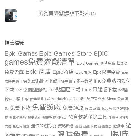
版
酷狗音樂繁體版下載2015
推薦標籤
epic
Epic Games Store
Epic Games
games免費遊戲清單
Epic
Epic Games 限時免費
Epic 商店
Epic商店
免費遊戲
Epic限時免費
Epic限免
Epic
line免費貼圖如何
line免費貼圖區下載
限時免費
line免費貼圖區教學
line貼圖區下載
Line 電腦版下載
下載
line 免費貼圖情報
pdf檔
轉word檔下載
starbucks coffee 統一星巴克門市
Steam免費遊
ptt手機版下載
免費遊戲
免費下載
免費領取
戲
冒險遊戲
國稅局 網路報稅軟
惡意軟體移除工具
體
報稅扣除額
報稅試算
報稅軟體 國稅局
手機拍照特效
遊
最快的瀏覽器
策略遊戲
遊戲庫
軟體
星巴克優惠
遊戲
遊戲下載
遊戲優惠
限時
限時免費