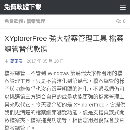
免費軟體下載
Skip to content
免費軟體
/
檔案管理
0
XYplorerFree 強大檔案管理工具 檔案
總管替代軟體
由
費爾曼
·
2017 年 05 月 10 日
檔案總管…不管到 Windows 第幾代大家都會用的檔
案管理工具，只是不管進化到第幾代，檔案總管的樣
子與功能似乎也沒有跟著明顯的進化，不過我們仍可
以挑選第三方適合自已的或是功能更強的檔案管理工
具來取代它。今天要介紹的是 XYplorerFree，它提供
我們更清楚的檔案細節瀏覽功能，像是支援頁籤式開
啟檔案夾、檔案拖曳功能等，相信您用過後就會放棄
檔案總管了。