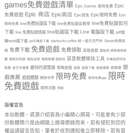
games免費遊戲清單
Epic
Epic Games 限時免費
Epic 商店
Epic商店
免費遊戲
Epic限時免費
Epic限免
Epic
line免費貼圖如何
line免費貼圖區下載
限時免費
line免費貼圖區教學
line貼圖區下載
Line 電腦版下載
下載
line 免費貼圖情報
pdf檔
轉word檔下載
starbucks coffee 統一星巴克門市
Steam免費遊
ptt手機版下載
免費遊戲
免費下載
免費領取
戲
冒險遊戲
國稅局 網路報稅軟
惡意軟體移除工具
體
報稅扣除額
報稅試算
報稅軟體 國稅局
手機拍照特效
遊
最快的瀏覽器
策略遊戲
遊戲庫
軟體
星巴克優惠
遊戲
遊戲下載
遊戲優惠
限時
限時免費
戲推薦
遊戲體驗
開放世界
限時免費app
免費遊戲
限時活動
領取
版權宣告
本站軟體、資源介紹皆為小編精心撰寫，可能會有少部
份軟體簡介是由網路上搜尋節錄而來，若有侵犯到您的
權益請留言告知，筆者於收到通知後立即移除，若有冒