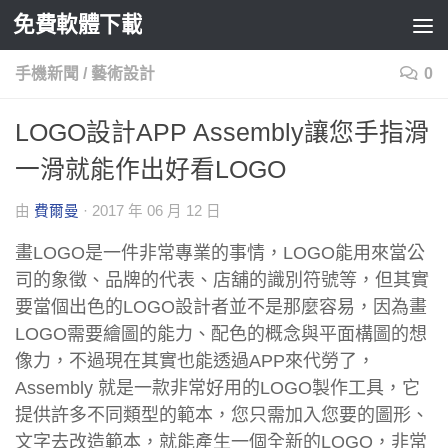
免費軟體下載
Skip to content
手機新聞
/
藝術設計
0
LOGO設計APP Assembly讓您手指滑
一滑就能作出好看LOGO
由
費爾曼
·
2017 年 06 月 12 日
畫LOGO是一件非常專業的事情，LOGO能用來當公
司的象徵、品牌的代表、店舖的識別符號等，但其實
要當個出色的LOGO設計者並不是那麼容易，因為畫
LOGO需要繪圖的能力、配色的概念與平面構圖的想
像力，不過現在其實也能透過APP來代勞了，
Assembly 就是一款非常好用的LOGO製作工具，它
提供許多不同類型的範本，您只需加入您要的圖形、
文字去改造範本，就能產生一個全新的LOGO，非常