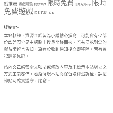
限時
限時免費
戲推薦
遊戲體驗
開放世界
限時免費app
免費遊戲
限時活動
領取
版權宣告
本站軟體、資源介紹皆為小編精心撰寫，可能會有少部
份軟體簡介是由網路上搜尋節錄而來，若有侵犯到您的
權益請留言告知，筆者於收到通知後立即移除，若有冒
犯請多見諒。
站內文章嚴禁全文轉貼或修改內容及未標示本站網址之
方式重製發佈，若經發現本站將保留法律追訴權，請您
轉貼時確實遵守，謝謝。