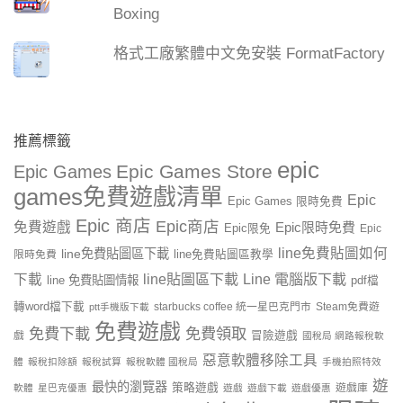
Boxing
格式工廠繁體中文免安裝 FormatFactory
推薦標籤
epic
Epic Games Store
Epic Games
games免費遊戲清單
Epic
Epic Games 限時免費
Epic 商店
Epic商店
免費遊戲
Epic限時免費
Epic限免
Epic
line免費貼圖如何
line免費貼圖區下載
限時免費
line免費貼圖區教學
line貼圖區下載
Line 電腦版下載
下載
line 免費貼圖情報
pdf檔
轉word檔下載
starbucks coffee 統一星巴克門市
Steam免費遊
ptt手機版下載
免費遊戲
免費下載
免費領取
戲
冒險遊戲
國稅局 網路報稅軟
惡意軟體移除工具
體
報稅扣除額
報稅試算
報稅軟體 國稅局
手機拍照特效
遊
最快的瀏覽器
策略遊戲
遊戲庫
軟體
星巴克優惠
遊戲
遊戲下載
遊戲優惠