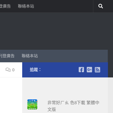
登廣告
聯絡本站
刊登廣告
聯絡本站
0
追蹤：
非常好ㄏㄠ 色8下載 繁體中
文版