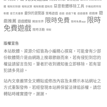
惡意軟體移除工具
體
報稅扣除額
報稅試算
報稅軟體 國稅局
手機拍照特效
遊
最快的瀏覽器
策略遊戲
遊戲庫
軟體
星巴克優惠
遊戲
遊戲下載
遊戲優惠
限時
限時免費
戲推薦
遊戲體驗
開放世界
限時免費app
免費遊戲
限時活動
領取
版權宣告
本站軟體、資源介紹皆為小編精心撰寫，可能會有少部
份軟體簡介是由網路上搜尋節錄而來，若有侵犯到您的
權益請留言告知，筆者於收到通知後立即移除，若有冒
犯請多見諒。
站內文章嚴禁全文轉貼或修改內容及未標示本站網址之
方式重製發佈，若經發現本站將保留法律追訴權，請您
轉貼時確實遵守，謝謝。