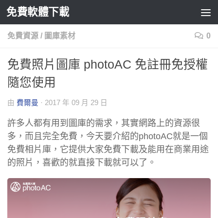
免費軟體下載
Skip to content
免費資源
/
圖庫素材
0
免費照片圖庫 photoAC 免註冊免授權
隨您使用
由
費爾曼
·
2017 年 09 月 29 日
許多人都有用到圖庫的需求，其實網路上的資源很
多，而且完全免費，今天要介紹的photoAC就是一個
免費相片庫，它提供大家免費下載及能用在商業用途
的照片，喜歡的就直接下載就可以了。