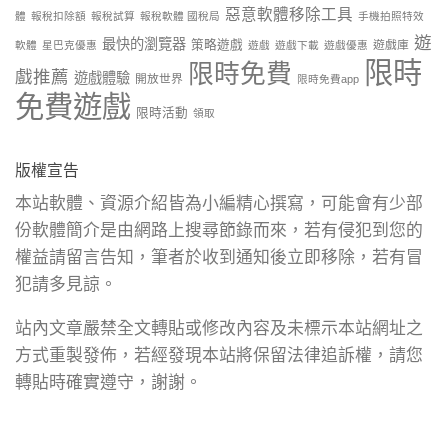
惡意軟體移除工具
體
報稅扣除額
報稅試算
報稅軟體 國稅局
手機拍照特效
遊
最快的瀏覽器
策略遊戲
遊戲庫
軟體
星巴克優惠
遊戲
遊戲下載
遊戲優惠
限時
限時免費
戲推薦
遊戲體驗
開放世界
限時免費app
免費遊戲
限時活動
領取
版權宣告
本站軟體、資源介紹皆為小編精心撰寫，可能會有少部
份軟體簡介是由網路上搜尋節錄而來，若有侵犯到您的
權益請留言告知，筆者於收到通知後立即移除，若有冒
犯請多見諒。
站內文章嚴禁全文轉貼或修改內容及未標示本站網址之
方式重製發佈，若經發現本站將保留法律追訴權，請您
轉貼時確實遵守，謝謝。