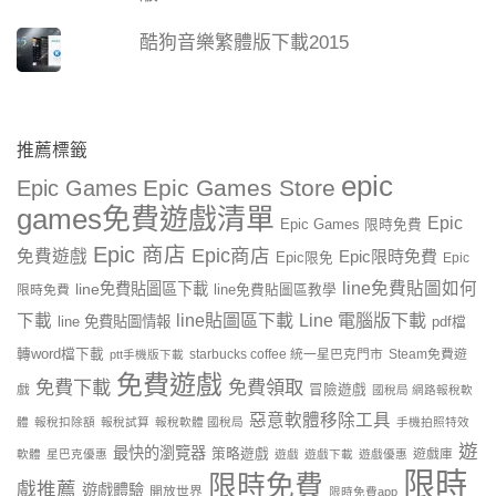
酷狗音樂繁體版下載2015
推薦標籤
epic
Epic Games Store
Epic Games
games免費遊戲清單
Epic
Epic Games 限時免費
Epic 商店
Epic商店
免費遊戲
Epic限時免費
Epic限免
Epic
line免費貼圖如何
line免費貼圖區下載
限時免費
line免費貼圖區教學
line貼圖區下載
Line 電腦版下載
下載
line 免費貼圖情報
pdf檔
轉word檔下載
starbucks coffee 統一星巴克門市
Steam免費遊
ptt手機版下載
免費遊戲
免費下載
免費領取
戲
冒險遊戲
國稅局 網路報稅軟
惡意軟體移除工具
體
報稅扣除額
報稅試算
報稅軟體 國稅局
手機拍照特效
遊
最快的瀏覽器
策略遊戲
遊戲庫
軟體
星巴克優惠
遊戲
遊戲下載
遊戲優惠
限時
限時免費
戲推薦
遊戲體驗
開放世界
限時免費app