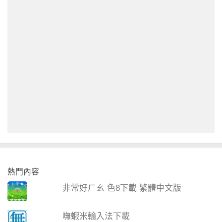
熱門內容
非常好ㄏㄠ 色8下載 繁體中文版
嘸蝦米輸入法下載