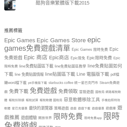
酷狗音樂繁體版下載2015
推薦標籤
epic
Epic Games Store
Epic Games
games免費遊戲清單
Epic
Epic Games 限時免費
Epic 商店
Epic商店
免費遊戲
Epic限時免費
Epic限免
Epic
line免費貼圖如何
line免費貼圖區下載
限時免費
line免費貼圖區教學
line貼圖區下載
Line 電腦版下載
下載
line 免費貼圖情報
pdf檔
轉word檔下載
starbucks coffee 統一星巴克門市
Steam免費遊
ptt手機版下載
免費遊戲
免費下載
免費領取
戲
冒險遊戲
國稅局 網路報稅軟
惡意軟體移除工具
體
報稅扣除額
報稅試算
報稅軟體 國稅局
手機拍照特效
遊
最快的瀏覽器
策略遊戲
遊戲庫
軟體
星巴克優惠
遊戲
遊戲下載
遊戲優惠
限時
限時免費
戲推薦
遊戲體驗
開放世界
限時免費app
免費遊戲