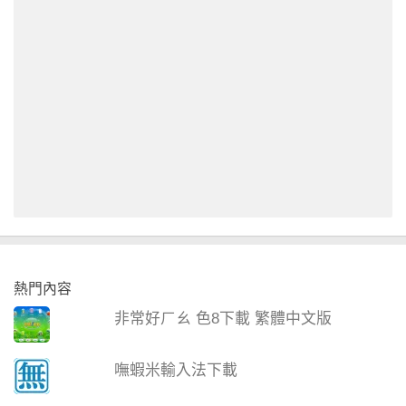
熱門內容
非常好ㄏㄠ 色8下載 繁體中文版
嘸蝦米輸入法下載