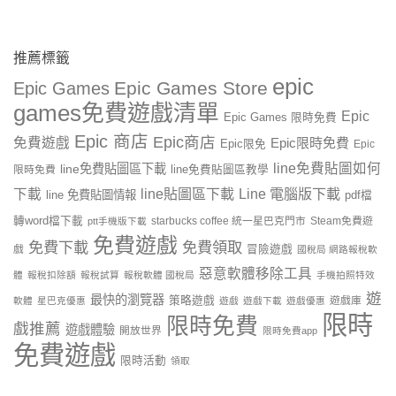
推薦標籤
epic
Epic Games Store
Epic Games
games免費遊戲清單
Epic
Epic Games 限時免費
Epic 商店
Epic商店
免費遊戲
Epic限時免費
Epic限免
Epic
line免費貼圖如何
line免費貼圖區下載
限時免費
line免費貼圖區教學
line貼圖區下載
Line 電腦版下載
下載
line 免費貼圖情報
pdf檔
轉word檔下載
starbucks coffee 統一星巴克門市
Steam免費遊
ptt手機版下載
免費遊戲
免費下載
免費領取
戲
冒險遊戲
國稅局 網路報稅軟
惡意軟體移除工具
體
報稅扣除額
報稅試算
報稅軟體 國稅局
手機拍照特效
遊
最快的瀏覽器
策略遊戲
遊戲庫
軟體
星巴克優惠
遊戲
遊戲下載
遊戲優惠
限時
限時免費
戲推薦
遊戲體驗
開放世界
限時免費app
免費遊戲
限時活動
領取