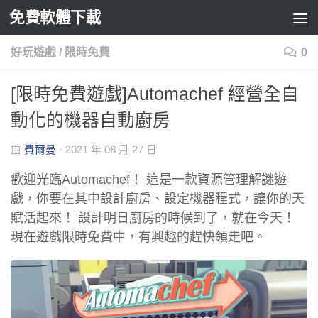
免費軟體下載
Skip to content
好玩遊戲
/
限時免費
0
[限時免費遊戲]Automachef 經營全自
動化的機器自動廚房
由
費爾曼
·
2021 年 08 月 27 日
歡迎光臨Automachef！ 這是一款資源管理解謎遊
戲，你要在其中設計廚房、設定機器程式，讓你的天
賦活起來！ 設計明日廚房的時候到了，就在今天！
現在遊戲限時免費中，有興趣的趕快領走吧。