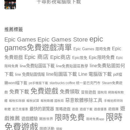
千尋影視電腦版下載
推薦標籤
epic
Epic Games Store
Epic Games
games免費遊戲清單
Epic
Epic Games 限時免費
Epic 商店
Epic商店
免費遊戲
Epic限時免費
Epic限免
Epic
line免費貼圖如何
line免費貼圖區下載
限時免費
line免費貼圖區教學
line貼圖區下載
Line 電腦版下載
下載
line 免費貼圖情報
pdf檔
轉word檔下載
starbucks coffee 統一星巴克門市
Steam免費遊
ptt手機版下載
免費遊戲
免費下載
免費領取
戲
冒險遊戲
國稅局 網路報稅軟
惡意軟體移除工具
體
報稅扣除額
報稅試算
報稅軟體 國稅局
手機拍照特效
遊
最快的瀏覽器
策略遊戲
遊戲庫
軟體
星巴克優惠
遊戲
遊戲下載
遊戲優惠
限時
限時免費
戲推薦
遊戲體驗
開放世界
限時免費app
免費遊戲
限時活動
領取