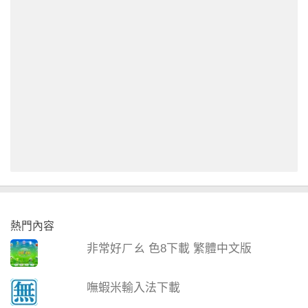
熱門內容
非常好ㄏㄠ 色8下載 繁體中文版
嘸蝦米輸入法下載