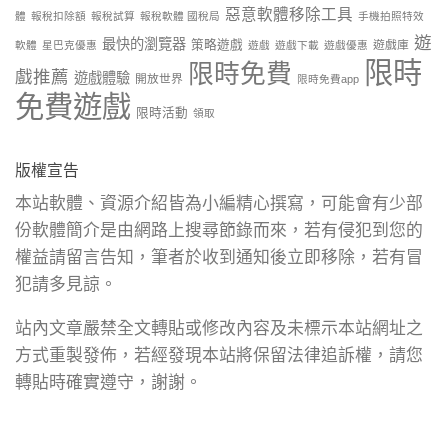
惡意軟體移除工具
體
報稅扣除額
報稅試算
報稅軟體 國稅局
手機拍照特效
遊
最快的瀏覽器
策略遊戲
遊戲庫
軟體
星巴克優惠
遊戲
遊戲下載
遊戲優惠
限時
限時免費
戲推薦
遊戲體驗
開放世界
限時免費app
免費遊戲
限時活動
領取
版權宣告
本站軟體、資源介紹皆為小編精心撰寫，可能會有少部
份軟體簡介是由網路上搜尋節錄而來，若有侵犯到您的
權益請留言告知，筆者於收到通知後立即移除，若有冒
犯請多見諒。
站內文章嚴禁全文轉貼或修改內容及未標示本站網址之
方式重製發佈，若經發現本站將保留法律追訴權，請您
轉貼時確實遵守，謝謝。