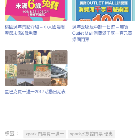
桃園過年景點介紹 – 小人國農曆
過年去哪玩中部一日遊 – 麗寶
春節未滿6歲免費
Outlet Mall 消費滿千享一百元買
樂園門票
星巴克買一送一2017活動日期表
標籤：
xpark 門票買一送一
xpark水族館門票 優惠