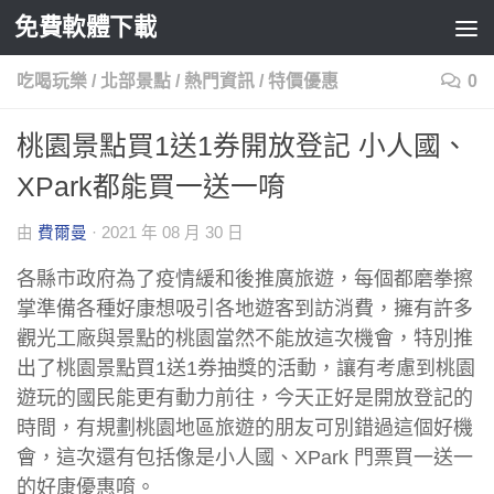
免費軟體下載
Skip to content
吃喝玩樂
/
北部景點
/
熱門資訊
/
特價優惠
0
桃園景點買1送1券開放登記 小人國、
XPark都能買一送一唷
由
費爾曼
·
2021 年 08 月 30 日
各縣市政府為了疫情緩和後推廣旅遊，每個都磨拳擦
掌準備各種好康想吸引各地遊客到訪消費，擁有許多
觀光工廠與景點的桃園當然不能放這次機會，特別推
出了桃園景點買1送1券抽獎的活動，讓有考慮到桃園
遊玩的國民能更有動力前往，今天正好是開放登記的
時間，有規劃桃園地區旅遊的朋友可別錯過這個好機
會，這次還有包括像是小人國、XPark 門票買一送一
的好康優惠唷。