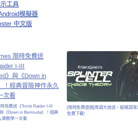
顯示工具
ndroid模擬器
ster 中文版
限時免費送《Tomb Raider I-III
[限時免費遊戲]育碧大放送，縱橫諜海
》與《Down in Bermuda》！經典
免費下載!
入庫教學一次看