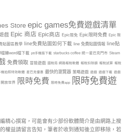
epic games免費遊戲清單
es Store
Epic 商店
Epic商店
費遊戲
Epic限時免費
Epic限免
Epic 限
line貼
line免費貼圖如何下載
line 免費貼圖情報
e免費貼圖區教學
df檔轉word檔下載
starbucks coffee 統一星巴克門市
Steam
ptt手機版下載
戲
免費領取
冒險遊戲
國稅局 網路報稅軟體
報稅扣除額
報稅試算
報稅
最快的瀏覽器
策略遊戲
手機拍照特效軟體
星巴克優惠
遊戲
遊戲下載
遊戲
限時免費遊
限時免費
開放世界
限時免費app
編精心撰寫，可能會有少部份軟體簡介是由網路上搜
的權益請留言告知，筆者於收到通知後立即移除，若