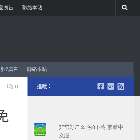
登廣告
聯絡本站
刊登廣告
聯絡本站
0
追蹤：
免
非常好ㄏㄠ 色8下載 繁體中
文版