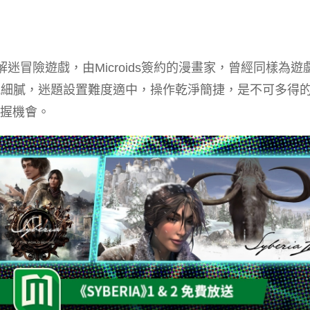
解迷冒險遊戲，由Microids簽約的漫畫家，曾經同樣為遊
作，遊戲畫風細膩，迷題設置難度適中，操作乾淨簡捷，是不可多得
把握機會。