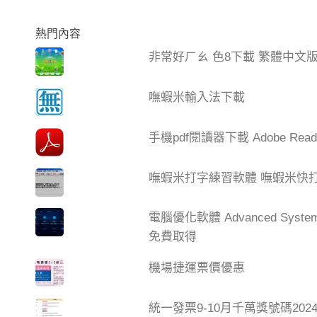
熱門內容
非常好ㄏㄠ 色8下載 繁體中文
嘸蝦米輸入法下載
手機pdf閱讀器下載 Adobe Read
嘸蝦米打字練習軟體 嘸蝦米快打 V
電腦優化軟體 Advanced Syste
免費取得
機場捷運票價優惠
統一發票9-10月千萬獎號碼20