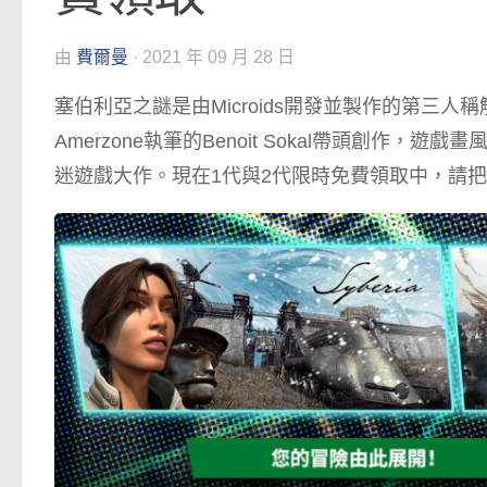
由
費爾曼
·
2021 年 09 月 28 日
塞伯利亞之謎是由Microids開發並製作的第三人稱
Amerzone執筆的Benoit Sokal帶頭創
迷遊戲大作。現在1代與2代限時免費領取中，請