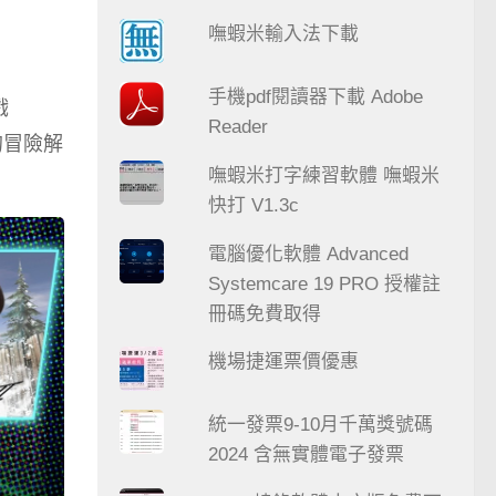
嘸蝦米輸入法下載
手機pdf閱讀器下載 Adobe
戲
Reader
的冒險解
嘸蝦米打字練習軟體 嘸蝦米
快打 V1.3c
電腦優化軟體 Advanced
Systemcare 19 PRO 授權註
冊碼免費取得
機場捷運票價優惠
統一發票9-10月千萬獎號碼
2024 含無實體電子發票