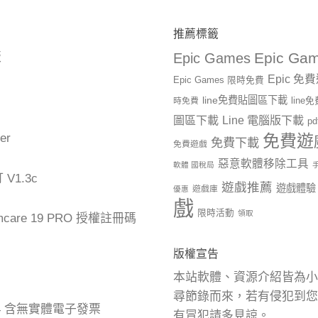
推薦標籤
Epic Gam
版
Epic Games
Epic 免
Epic Games 限時免費
line免費貼圖區下載
時免費
lin
圖區下載
Line 電腦版下載
p
er
免費遊
免費下載
免費遊戲
惡意軟體移除工具
軟體 國稅局
1.3c
遊戲推薦
遊戲體驗
遊戲庫
優惠
戲
限時活動
領取
mcare 19 PRO 授權註冊碼
版權宣告
本站軟體、資源介紹皆為小
尋節錄而來，若有侵犯到您
24 含無實體電子發票
有冒犯請多見諒。