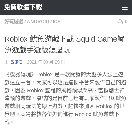
免費軟體下載
Skip to content
好玩遊戲
/
ANDROID
/
IOS
0
Roblox 魷魚遊戲下載 Squid Game魷
魚遊戲手遊版怎麼玩
由
費爾曼
·
2021 年 09 月 29 日
《
機器磚塊
》Roblox 是一款開發的大型多人線上遊
戲建立平台，大家可以透過這個平台來製作自己的遊
戲，因為 Roblox 整體的風格類似樂高、當個創世神
這類的遊戲，最酷的是目前已經有玩家製作出與魷魚
遊戲相同玩法的線上遊戲，趕快來加入 Roblox 的世
界吧。本篇將教各位如何進行 Roblox 魷魚遊戲下
載。