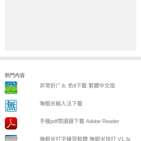
熱門內容
非常好ㄏㄠ 色8下載 繁體中文版
嘸蝦米輸入法下載
手機pdf閱讀器下載 Adobe Reader
嘸蝦米打字練習軟體 嘸蝦米快打 V1.3c