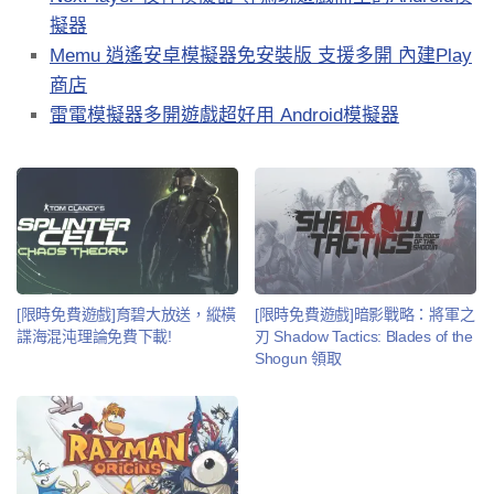
擬器
Memu 逍遙安卓模擬器免安裝版 支援多開 內建Play
商店
雷電模擬器多開遊戲超好用 Android模擬器
[限時免費遊戲]育碧大放送，縱橫
[限時免費遊戲]暗影戰略：將軍之
諜海混沌理論免費下載!
刃 Shadow Tactics: Blades of the
Shogun 領取