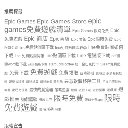
推薦標籤
epic
Epic Games Store
Epic Games
games免費遊戲清單
Epic
Epic Games 限時免費
Epic 商店
Epic商店
免費遊戲
Epic限時免費
Epic限免
Epic
line免費貼圖如何
line免費貼圖區下載
限時免費
line免費貼圖區教學
line貼圖區下載
Line 電腦版下載
下載
line 免費貼圖情報
pdf檔
轉word檔下載
starbucks coffee 統一星巴克門市
Steam免費遊
ptt手機版下載
免費遊戲
免費下載
免費領取
戲
冒險遊戲
國稅局 網路報稅軟
惡意軟體移除工具
體
報稅扣除額
報稅試算
報稅軟體 國稅局
手機拍照特效
遊
最快的瀏覽器
策略遊戲
遊戲庫
軟體
星巴克優惠
遊戲
遊戲下載
遊戲優惠
限時
限時免費
戲推薦
遊戲體驗
開放世界
限時免費app
免費遊戲
限時活動
領取
版權宣告