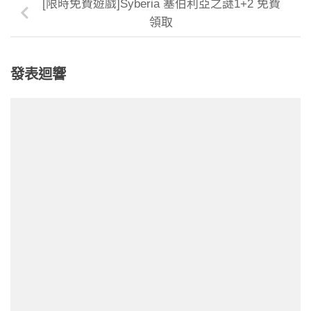
[限時免費遊戲]Syberia 塞伯利亞之謎1+2 免費
領取
發表迴響