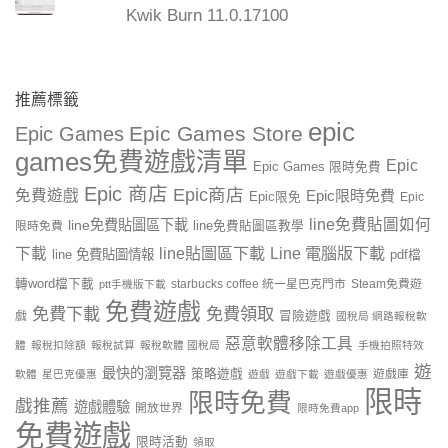
Kwik Burn 11.0.17100
推薦標籤
epic
Epic Games Store
Epic Games
games免費遊戲清單
Epic
Epic Games 限時免費
Epic 商店
Epic商店
免費遊戲
Epic限時免費
Epic限免
Epic
line免費貼圖如何
line免費貼圖區下載
限時免費
line免費貼圖區教學
line貼圖區下載
Line 電腦版下載
下載
line 免費貼圖情報
pdf檔
轉word檔下載
starbucks coffee 統一星巴克門市
Steam免費遊
ptt手機版下載
免費遊戲
免費下載
免費領取
戲
冒險遊戲
國稅局 網路報稅軟
惡意軟體移除工具
體
報稅扣除額
報稅試算
報稅軟體 國稅局
手機拍照特效
遊
最快的瀏覽器
策略遊戲
遊戲庫
軟體
星巴克優惠
遊戲
遊戲下載
遊戲優惠
限時
限時免費
戲推薦
遊戲體驗
開放世界
限時免費app
免費遊戲
限時活動
領取