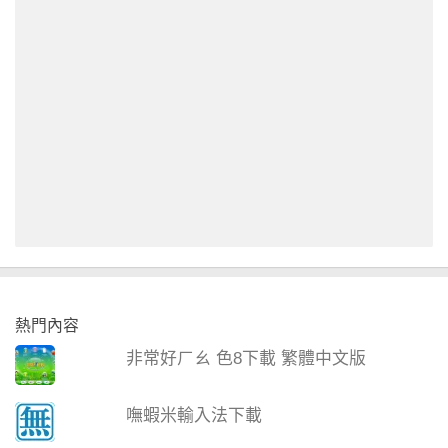
熱門內容
非常好ㄏㄠ 色8下載 繁體中文版
嘸蝦米輸入法下載