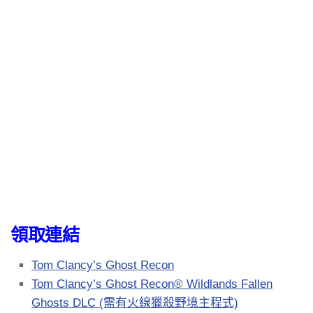
領取連結
Tom Clancy’s Ghost Recon
Tom Clancy’s Ghost Recon® Wildlands Fallen
Ghosts DLC (需有火線獵殺野境主程式)