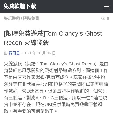
免費軟體下載
Skip to content
好玩遊戲
/
限時免費
0
[限時免費遊戲]Tom Clancy’s Ghost
Recon 火線獵殺
由
費爾曼
·
2021 年 10 月 06 日
火線獵殺（英語：Tom Clancy’s Ghost Recon）是由
育碧紅色風暴開發的戰術射擊遊戲系列，而這個工作
室是由原著作家湯姆·克蘭西成立。玩家在遊戲中扮
演駐守在北卡羅萊那州布拉格堡的美國陸軍第五特種
作戰群一營D連連長，但第五特種作戰群的一個營只
有三個連，對應A、B、C三個連，所以一營D連在現
實中並不存在。現在UBI提供限時免費遊戲下載領
取，有需要的可別錯過了。