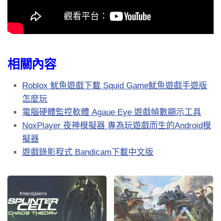
相關內容
Roblox 魷魚遊戲下載 Squid Game魷魚遊戲手遊版
怎麼玩
電腦硬體監控軟體 Agaue Eye 遊戲幀數顯示工具
NoxPlayer 夜神模擬器 專為玩遊戲而生的Android模
擬器
遊戲錄影程式 Bandicam下載中文版