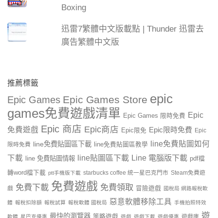
Boxing
迅雷7繁體中文版載點 | Thunder 迅雷去
廣告繁體中文版
推薦標籤
epic
Epic Games Store
Epic Games
games免費遊戲清單
Epic
Epic Games 限時免費
Epic 商店
Epic商店
免費遊戲
Epic限時免費
Epic限免
Epic
line免費貼圖如何
line免費貼圖區下載
限時免費
line免費貼圖區教學
line貼圖區下載
Line 電腦版下載
下載
line 免費貼圖情報
pdf檔
轉word檔下載
starbucks coffee 統一星巴克門市
Steam免費遊
ptt手機版下載
免費遊戲
免費下載
免費領取
戲
冒險遊戲
國稅局 網路報稅軟
惡意軟體移除工具
體
報稅扣除額
報稅試算
報稅軟體 國稅局
手機拍照特效
遊
最快的瀏覽器
策略遊戲
遊戲庫
軟體
星巴克優惠
遊戲
遊戲下載
遊戲優惠