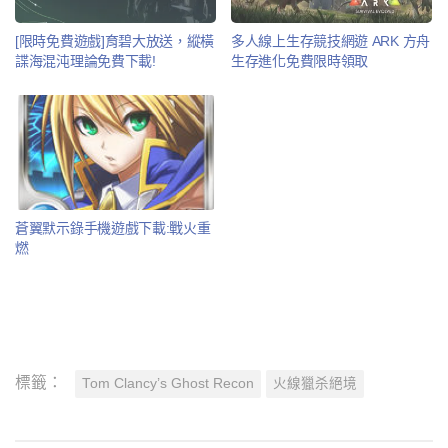
[限時免費遊戲]育碧大放送，縱橫
多人線上生存競技網遊 ARK 方舟
諜海混沌理論免費下載!
生存進化免費限時領取
蒼翼默示錄手機遊戲下載:戰火重
燃
標籤：
Tom Clancy’s Ghost Recon
火線獵杀絕境