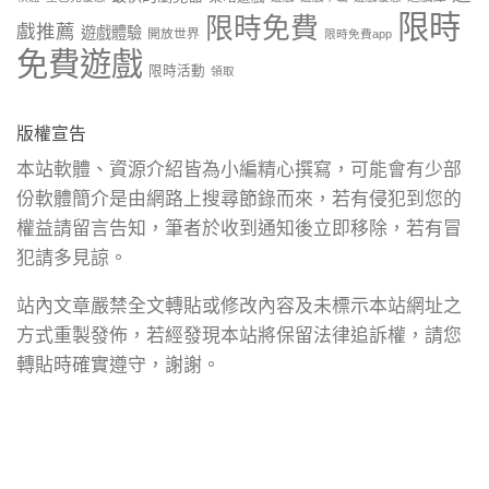
限時
限時免費
戲推薦
遊戲體驗
開放世界
限時免費app
免費遊戲
限時活動
領取
版權宣告
本站軟體、資源介紹皆為小編精心撰寫，可能會有少部
份軟體簡介是由網路上搜尋節錄而來，若有侵犯到您的
權益請留言告知，筆者於收到通知後立即移除，若有冒
犯請多見諒。
站內文章嚴禁全文轉貼或修改內容及未標示本站網址之
方式重製發佈，若經發現本站將保留法律追訴權，請您
轉貼時確實遵守，謝謝。