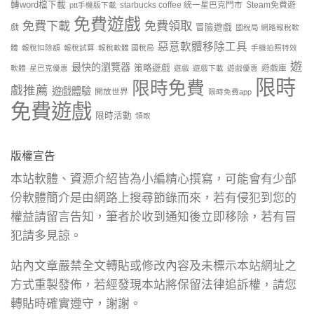
轉word檔下載
starbucks coffee 統一星巴克門市
Steam免費遊
ptt手機版下載
免費遊戲
免費下載
免費領取
戲
冒險遊戲
國稅局 網路報稅軟
惡意軟體移除工具
體
報稅扣除額
報稅試算
報稅軟體 國稅局
手機拍照特效
遊
最快的瀏覽器
策略遊戲
遊戲庫
軟體
星巴克優惠
遊戲
遊戲下載
遊戲優惠
限時
限時免費
戲推薦
遊戲體驗
開放世界
限時免費app
免費遊戲
限時活動
領取
版權宣告
本站軟體、資源介紹皆為小編精心撰寫，可能會有少部
份軟體簡介是由網路上搜尋節錄而來，若有侵犯到您的
權益請留言告知，筆者於收到通知後立即移除，若有冒
犯請多見諒。
站內文章嚴禁全文轉貼或修改內容及未標示本站網址之
方式重製發佈，若經發現本站將保留法律追訴權，請您
轉貼時確實遵守，謝謝。