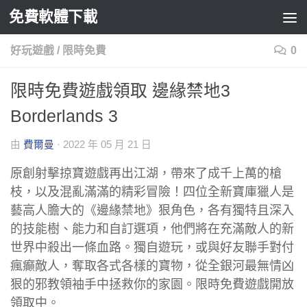
免費軟體下載
Skip to content
好玩遊戲
/
限時免費
0
限時免費遊戲領取 邊緣禁地3
Borderlands 3
由
費爾曼
·
2022 年 05 月 21 日
原創射擊掠寶遊戲再出江湖，帶來了成千上萬的槍
枝，以及混亂滿滿的精彩冒險！四位全新寶庫獵人是
藝高人膽大的《邊緣禁地》狠角色，各有獨特且深入
的技能樹、能力和自訂選項，他們將在充滿敵人的新
世界中殺出一條血路。獨自遊玩，或與好友聯手對付
瘋癲敵人，奪取各式各樣的寶物，從全銀河最無情凶
狠的邪教領袖手中拯救你的家園。限時免費遊戲開放
領取中。