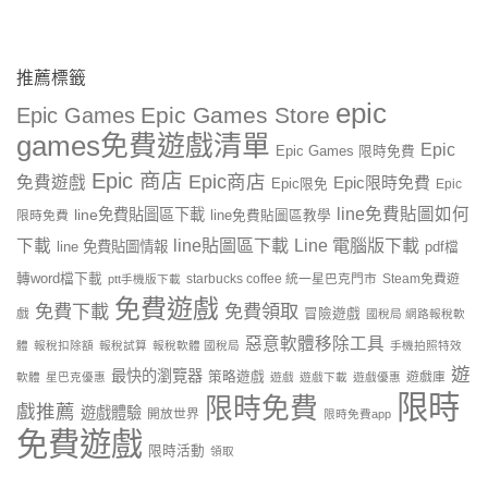
推薦標籤
epic
Epic Games Store
Epic Games
games免費遊戲清單
Epic
Epic Games 限時免費
Epic 商店
Epic商店
免費遊戲
Epic限時免費
Epic限免
Epic
line免費貼圖如何
line免費貼圖區下載
限時免費
line免費貼圖區教學
line貼圖區下載
Line 電腦版下載
下載
line 免費貼圖情報
pdf檔
轉word檔下載
starbucks coffee 統一星巴克門市
Steam免費遊
ptt手機版下載
免費遊戲
免費下載
免費領取
戲
冒險遊戲
國稅局 網路報稅軟
惡意軟體移除工具
體
報稅扣除額
報稅試算
報稅軟體 國稅局
手機拍照特效
遊
最快的瀏覽器
策略遊戲
遊戲庫
軟體
星巴克優惠
遊戲
遊戲下載
遊戲優惠
限時
限時免費
戲推薦
遊戲體驗
開放世界
限時免費app
免費遊戲
限時活動
領取