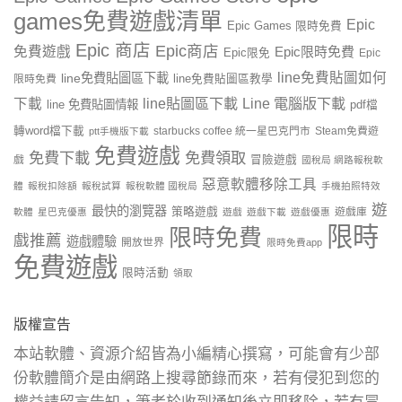
games免費遊戲清單
Epic
Epic Games 限時免費
Epic 商店
Epic商店
免費遊戲
Epic限時免費
Epic限免
Epic
line免費貼圖如何
line免費貼圖區下載
限時免費
line免費貼圖區教學
line貼圖區下載
Line 電腦版下載
下載
line 免費貼圖情報
pdf檔
轉word檔下載
starbucks coffee 統一星巴克門市
Steam免費遊
ptt手機版下載
免費遊戲
免費下載
免費領取
戲
冒險遊戲
國稅局 網路報稅軟
惡意軟體移除工具
體
報稅扣除額
報稅試算
報稅軟體 國稅局
手機拍照特效
遊
最快的瀏覽器
策略遊戲
遊戲庫
軟體
星巴克優惠
遊戲
遊戲下載
遊戲優惠
限時
限時免費
戲推薦
遊戲體驗
開放世界
限時免費app
免費遊戲
限時活動
領取
版權宣告
本站軟體、資源介紹皆為小編精心撰寫，可能會有少部
份軟體簡介是由網路上搜尋節錄而來，若有侵犯到您的