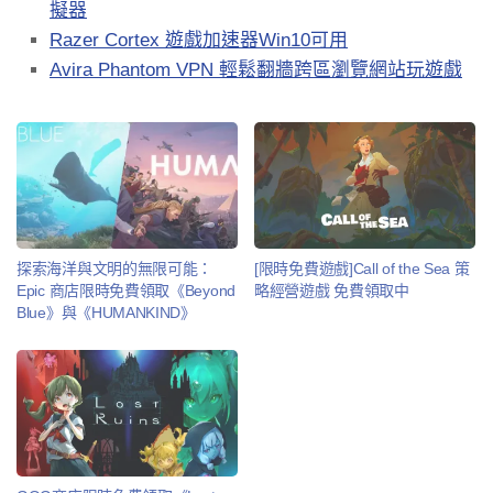
擬器
Razer Cortex 遊戲加速器Win10可用
Avira Phantom VPN 輕鬆翻牆跨區瀏覽網站玩遊戲
探索海洋與文明的無限可能：
[限時免費遊戲]Call of the Sea 策
Epic 商店限時免費領取《Beyond
略經營遊戲 免費領取中
Blue》與《HUMANKIND》