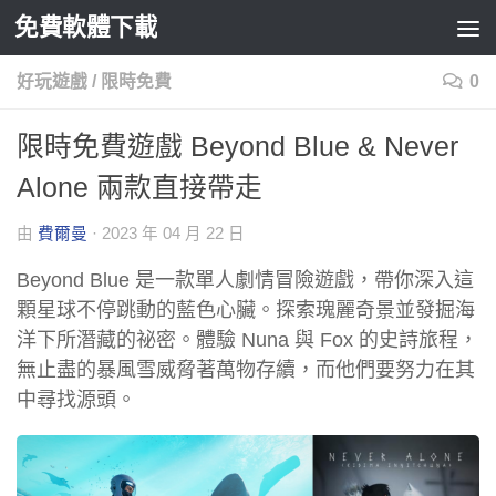
免費軟體下載
Skip to content
好玩遊戲
/
限時免費
0
限時免費遊戲 Beyond Blue & Never
Alone 兩款直接帶走
由
費爾曼
·
2023 年 04 月 22 日
Beyond Blue 是一款單人劇情冒險遊戲，帶你深入這
顆星球不停跳動的藍色心臟。探索瑰麗奇景並發掘海
洋下所潛藏的祕密。體驗 Nuna 與 Fox 的史詩旅程，
無止盡的暴風雪威脅著萬物存續，而他們要努力在其
中尋找源頭。