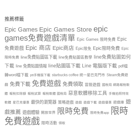
推薦標籤
epic
Epic Games Store
Epic Games
games免費遊戲清單
Epic
Epic Games 限時免費
Epic 商店
Epic商店
免費遊戲
Epic限時免費
Epic限免
Epic
line免費貼圖如何
line免費貼圖區下載
限時免費
line免費貼圖區教學
line貼圖區下載
Line 電腦版下載
下載
line 免費貼圖情報
pdf檔
轉word檔下載
starbucks coffee 統一星巴克門市
Steam免費遊
ptt手機版下載
免費遊戲
免費下載
免費領取
戲
冒險遊戲
國稅局 網路報稅軟
惡意軟體移除工具
體
報稅扣除額
報稅試算
報稅軟體 國稅局
手機拍照特效
遊
最快的瀏覽器
策略遊戲
遊戲庫
軟體
星巴克優惠
遊戲
遊戲下載
遊戲優惠
限時
限時免費
戲推薦
遊戲體驗
開放世界
限時免費app
免費遊戲
限時活動
領取