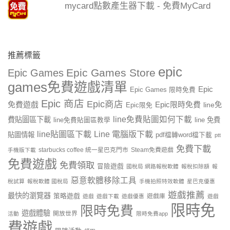
mycard點數產生器下載 - 免費MyCard
推薦標籤
epic
Epic Games Store
Epic Games
games免費遊戲清單
Epic
Epic Games 限時免費
Epic 商店
Epic商店
免費遊戲
Epic限時免費
line免
Epic限免
line免費貼圖如何下載
費貼圖區下載
line 免費
line免費貼圖區教學
line貼圖區下載
Line 電腦版下載
貼圖情報
pdf檔轉word檔下載
ptt
免費下載
starbucks coffee 統一星巴克門市
Steam免費遊戲
手機版下載
免費遊戲
免費領取
冒險遊戲
國稅局 網路報稅軟體
報稅扣除額
報
惡意軟體移除工具
稅試算
報稅軟體 國稅局
手機拍照特效軟體
星巴克優惠
遊戲推薦
最快的瀏覽器
策略遊戲
遊戲庫
遊戲
遊戲下載
遊戲優惠
遊戲
限時免
限時免費
遊戲體驗
開放世界
活動
限時免費app
費遊戲