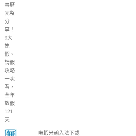
嘸蝦米輸入法下載