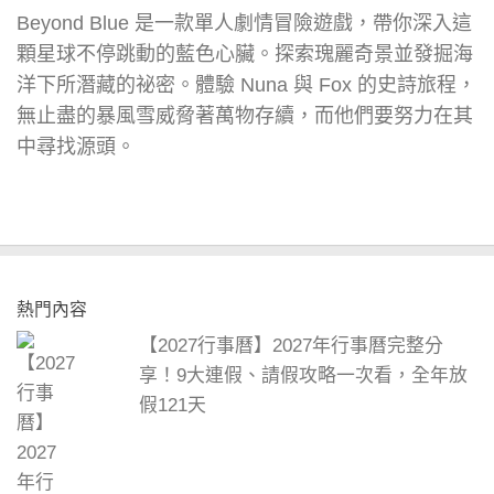
Beyond Blue 是一款單人劇情冒險遊戲，帶你深入這
顆星球不停跳動的藍色心臟。探索瑰麗奇景並發掘海
洋下所潛藏的祕密。體驗 Nuna 與 Fox 的史詩旅程，
無止盡的暴風雪威脅著萬物存續，而他們要努力在其
中尋找源頭。
熱門內容
【2027行事曆】2027年行事曆完整分
享！9大連假、請假攻略一次看，全年放
假121天