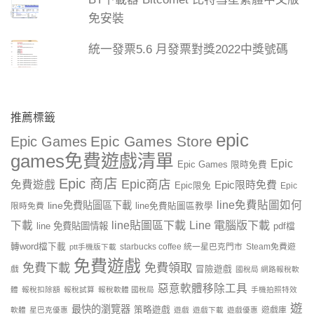
免安裝
統一發票5.6 月發票對獎2022中獎號碼
推薦標籤
epic
Epic Games Store
Epic Games
games免費遊戲清單
Epic
Epic Games 限時免費
Epic 商店
Epic商店
免費遊戲
Epic限時免費
Epic限免
Epic
line免費貼圖如何
line免費貼圖區下載
限時免費
line免費貼圖區教學
line貼圖區下載
Line 電腦版下載
下載
line 免費貼圖情報
pdf檔
轉word檔下載
starbucks coffee 統一星巴克門市
Steam免費遊
ptt手機版下載
免費遊戲
免費下載
免費領取
戲
冒險遊戲
國稅局 網路報稅軟
惡意軟體移除工具
體
報稅扣除額
報稅試算
報稅軟體 國稅局
手機拍照特效
遊
最快的瀏覽器
策略遊戲
遊戲庫
軟體
星巴克優惠
遊戲
遊戲下載
遊戲優惠