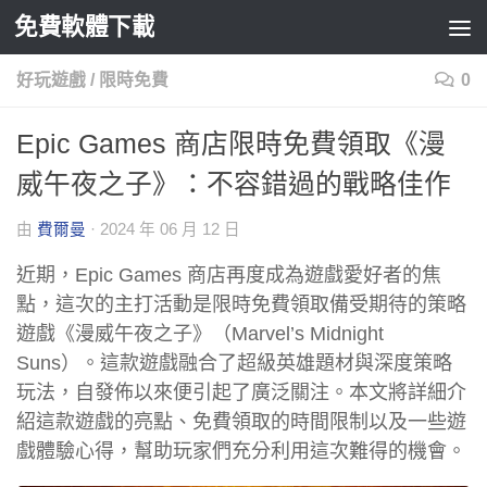
免費軟體下載
Skip to content
好玩遊戲
/
限時免費
0
Epic Games 商店限時免費領取《漫
威午夜之子》：不容錯過的戰略佳作
由
費爾曼
·
2024 年 06 月 12 日
近期，Epic Games 商店再度成為遊戲愛好者的焦
點，這次的主打活動是限時免費領取備受期待的策略
遊戲《漫威午夜之子》（Marvel’s Midnight
Suns）。這款遊戲融合了超級英雄題材與深度策略
玩法，自發佈以來便引起了廣泛關注。本文將詳細介
紹這款遊戲的亮點、免費領取的時間限制以及一些遊
戲體驗心得，幫助玩家們充分利用這次難得的機會。