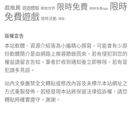
限時
限時免費
戲推薦
遊戲體驗
開放世界
限時免費app
免費遊戲
限時活動
領取
版權宣告
本站軟體、資源介紹皆為小編精心撰寫，可能會有少部
份軟體簡介是由網路上搜尋節錄而來，若有侵犯到您的
權益請留言告知，筆者於收到通知後立即移除，若有冒
犯請多見諒。
站內文章嚴禁全文轉貼或修改內容及未標示本站網址之
方式重製發佈，若經發現本站將保留法律追訴權，請您
轉貼時確實遵守，謝謝。