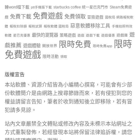
轉word檔下載
starbucks coffee 統一星巴克門市
Steam免費遊
ptt手機版下載
免費遊戲
免費下載
免費領取
戲
冒險遊戲
國稅局 網路報稅軟
惡意軟體移除工具
體
報稅扣除額
報稅試算
報稅軟體 國稅局
手機拍照特效
遊
最快的瀏覽器
策略遊戲
遊戲庫
軟體
星巴克優惠
遊戲
遊戲下載
遊戲優惠
限時
限時免費
戲推薦
遊戲體驗
開放世界
限時免費app
免費遊戲
限時活動
領取
版權宣告
本站軟體、資源介紹皆為小編精心撰寫，可能會有少部
份軟體簡介是由網路上搜尋節錄而來，若有侵犯到您的
權益請留言告知，筆者於收到通知後立即移除，若有冒
犯請多見諒。
站內文章嚴禁全文轉貼或修改內容及未標示本站網址之
方式重製發佈，若經發現本站將保留法律追訴權，請您