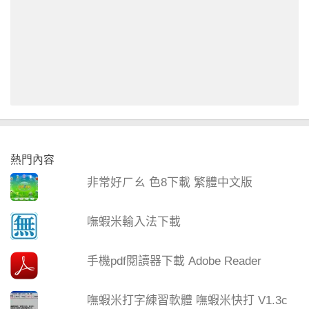
熱門內容
非常好ㄏㄠ 色8下載 繁體中文版
嘸蝦米輸入法下載
手機pdf閱讀器下載 Adobe Reader
嘸蝦米打字練習軟體 嘸蝦米快打 V1.3c