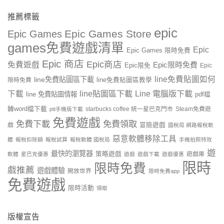
推薦標籤
epic
Epic Games Store
Epic Games
games免費遊戲清單
Epic
Epic Games 限時免費
Epic 商店
Epic商店
免費遊戲
Epic限時免費
Epic限免
Epic
line免費貼圖如何
line免費貼圖區下載
限時免費
line免費貼圖區教學
line貼圖區下載
Line 電腦版下載
下載
line 免費貼圖情報
pdf檔
轉word檔下載
starbucks coffee 統一星巴克門市
Steam免費遊
ptt手機版下載
免費遊戲
免費下載
免費領取
戲
冒險遊戲
國稅局 網路報稅軟
惡意軟體移除工具
體
報稅扣除額
報稅試算
報稅軟體 國稅局
手機拍照特效
遊
最快的瀏覽器
策略遊戲
遊戲庫
軟體
星巴克優惠
遊戲
遊戲下載
遊戲優惠
限時
限時免費
戲推薦
遊戲體驗
開放世界
限時免費app
免費遊戲
限時活動
領取
版權宣告