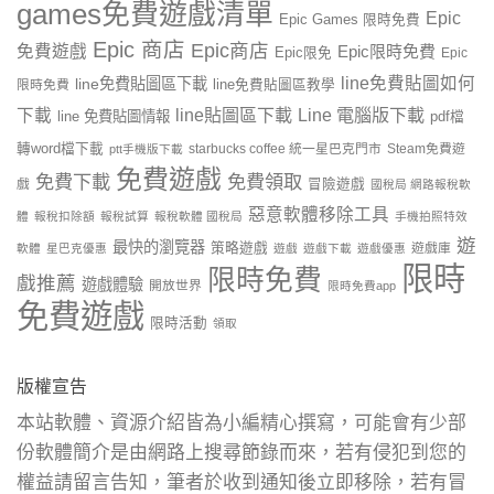
games免費遊戲清單
Epic
Epic Games 限時免費
Epic 商店
Epic商店
免費遊戲
Epic限時免費
Epic限免
Epic
line免費貼圖如何
line免費貼圖區下載
限時免費
line免費貼圖區教學
line貼圖區下載
Line 電腦版下載
下載
line 免費貼圖情報
pdf檔
轉word檔下載
starbucks coffee 統一星巴克門市
Steam免費遊
ptt手機版下載
免費遊戲
免費下載
免費領取
戲
冒險遊戲
國稅局 網路報稅軟
惡意軟體移除工具
體
報稅扣除額
報稅試算
報稅軟體 國稅局
手機拍照特效
遊
最快的瀏覽器
策略遊戲
遊戲庫
軟體
星巴克優惠
遊戲
遊戲下載
遊戲優惠
限時
限時免費
戲推薦
遊戲體驗
開放世界
限時免費app
免費遊戲
限時活動
領取
版權宣告
本站軟體、資源介紹皆為小編精心撰寫，可能會有少部
份軟體簡介是由網路上搜尋節錄而來，若有侵犯到您的
權益請留言告知，筆者於收到通知後立即移除，若有冒