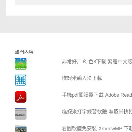
熱門內容
非常好ㄏㄠ 色8下載 繁體中文
嘸蝦米輸入法下載
手機pdf閱讀器下載 Adobe Read
嘸蝦米打字練習軟體 嘸蝦米快打 V
看圖軟體免安裝 XnViewMP 下