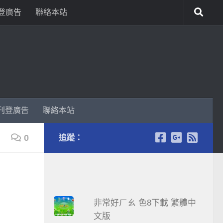
登廣告
聯絡本站
刊登廣告
聯絡本站
0
追蹤：
非常好ㄏㄠ 色8下載 繁體中
文版