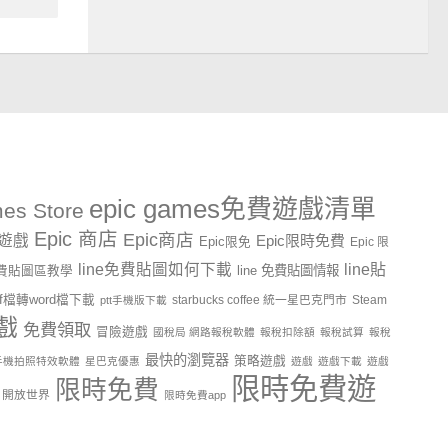
epic games免費遊戲清單
es Store
Epic 商店
Epic商店
費遊戲
Epic限時免費
Epic限免
Epic 限
line貼
line免費貼圖如何下載
line 免費貼圖情報
e免費貼圖區教學
df檔轉word檔下載
starbucks coffee 統一星巴克門市
Steam
ptt手機版下載
戲
免費領取
冒險遊戲
國稅局 網路報稅軟體
報稅扣除額
報稅試算
報稅
最快的瀏覽器
策略遊戲
手機拍照特效軟體
星巴克優惠
遊戲
遊戲下載
遊戲
限時免費遊
限時免費
開放世界
限時免費app