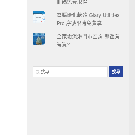
冊碼免費取得
電腦優化軟體 Glary Utilities
Pro 序號限時免費拿
全家霜淇淋門市查詢 哪裡有
得買?
搜
尋
關
鍵
字: