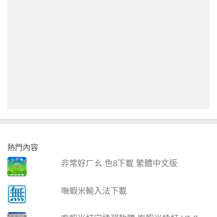
熱門內容
非常好ㄏㄠ 色8下載 繁體中文版
嘸蝦米輸入法下載