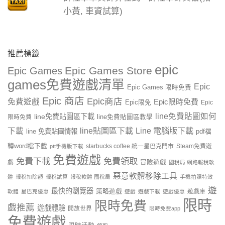
小黃, 車資試算)
推薦標籤
epic
Epic Games Store
Epic Games
games免費遊戲清單
Epic
Epic Games 限時免費
Epic 商店
Epic商店
免費遊戲
Epic限時免費
Epic限免
Epic
line免費貼圖如何
line免費貼圖區下載
限時免費
line免費貼圖區教學
line貼圖區下載
Line 電腦版下載
下載
line 免費貼圖情報
pdf檔
轉word檔下載
starbucks coffee 統一星巴克門市
Steam免費遊
ptt手機版下載
免費遊戲
免費下載
免費領取
戲
冒險遊戲
國稅局 網路報稅軟
惡意軟體移除工具
體
報稅扣除額
報稅試算
報稅軟體 國稅局
手機拍照特效
遊
最快的瀏覽器
策略遊戲
遊戲庫
軟體
星巴克優惠
遊戲
遊戲下載
遊戲優惠
限時
限時免費
戲推薦
遊戲體驗
開放世界
限時免費app
免費遊戲