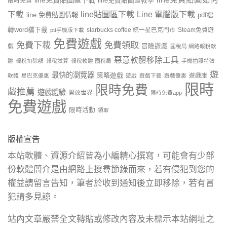
限時免費
line免費貼圖區教學
line貼圖區下載
Line 電腦版下載
下載
line 免費貼圖情報
pdf檔
轉word檔下載
starbucks coffee 統一星巴克門市
Steam免費遊
ptt手機版下載
免費遊戲
免費下載
免費領取
戲
冒險遊戲
國稅局 網路報稅軟
惡意軟體移除工具
體
報稅扣除額
報稅試算
報稅軟體 國稅局
手機拍照特效
遊
最快的瀏覽器
策略遊戲
遊戲庫
軟體
星巴克優惠
遊戲
遊戲下載
遊戲優惠
限時
限時免費
戲推薦
遊戲體驗
開放世界
限時免費app
免費遊戲
限時活動
領取
版權宣告
本站軟體、資源介紹皆為小編精心撰寫，可能會有少部
份軟體簡介是由網路上搜尋節錄而來，若有侵犯到您的
權益請留言告知，筆者於收到通知後立即移除，若有冒
犯請多見諒。
站內文章嚴禁全文轉貼或修改內容及未標示本站網址之