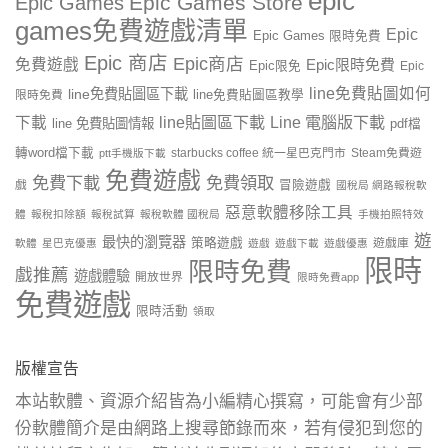
epic
Epic Games Store
Epic Games
games免費遊戲清單
Epic
Epic Games 限時免費
Epic 商店
Epic商店
免費遊戲
Epic限時免費
Epic限免
Epic
line免費貼圖如何
line免費貼圖區下載
限時免費
line免費貼圖區教學
line貼圖區下載
Line 電腦版下載
下載
line 免費貼圖情報
pdf檔
轉word檔下載
starbucks coffee 統一星巴克門市
Steam免費遊
ptt手機版下載
免費遊戲
免費下載
免費領取
戲
冒險遊戲
國稅局 網路報稅軟
惡意軟體移除工具
體
報稅扣除額
報稅試算
報稅軟體 國稅局
手機拍照特效
遊
最快的瀏覽器
策略遊戲
遊戲庫
軟體
星巴克優惠
遊戲
遊戲下載
遊戲優惠
限時
限時免費
戲推薦
遊戲體驗
開放世界
限時免費app
免費遊戲
限時活動
領取
版權宣告
本站軟體、資源介紹皆為小編精心撰寫，可能會有少部
份軟體簡介是由網路上搜尋節錄而來，若有侵犯到您的