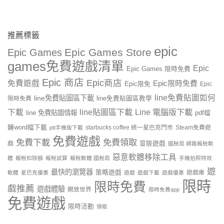
推薦標籤
epic
Epic Games Store
Epic Games
games免費遊戲清單
Epic
Epic Games 限時免費
Epic 商店
Epic商店
免費遊戲
Epic限時免費
Epic限免
Epic
line免費貼圖如何
line免費貼圖區下載
限時免費
line免費貼圖區教學
line貼圖區下載
Line 電腦版下載
下載
line 免費貼圖情報
pdf檔
轉word檔下載
starbucks coffee 統一星巴克門市
Steam免費遊
ptt手機版下載
免費遊戲
免費下載
免費領取
戲
冒險遊戲
國稅局 網路報稅軟
惡意軟體移除工具
體
報稅扣除額
報稅試算
報稅軟體 國稅局
手機拍照特效
遊
最快的瀏覽器
策略遊戲
遊戲庫
軟體
星巴克優惠
遊戲
遊戲下載
遊戲優惠
限時
限時免費
戲推薦
遊戲體驗
開放世界
限時免費app
免費遊戲
限時活動
領取