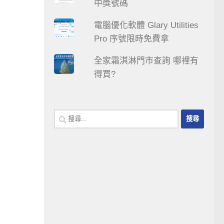
中獎號碼
電腦優化軟體 Glary Utilities
Pro 序號限時免費拿
全家霜淇淋門市查詢 哪裡有
得買?
搜
尋
關
鍵
字: