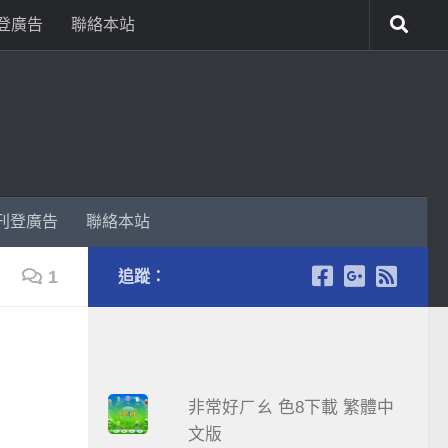
登廣告
聯絡本站
刊登廣告
聯絡本站
1
追蹤：
非常好ㄏㄠ 色8下載 繁體中
文版