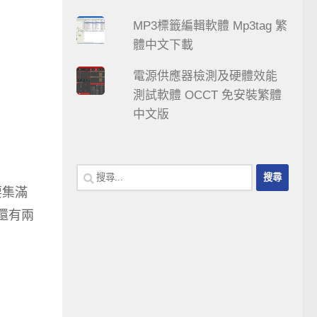
MP3標籤編輯軟體 Mp3tag 繁
體中文下載
電源供應器檢測及硬體效能
測試軟體 OCCT 免安裝繁體
中文版
搜
要集滿
尋
關
還有兩
鍵
字: