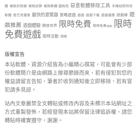
惡意軟體移除工具
體
報稅扣除額
報稅試算
報稅軟體 國稅局
手機拍照特效
遊
最快的瀏覽器
策略遊戲
遊戲庫
軟體
星巴克優惠
遊戲
遊戲下載
遊戲優惠
限時
限時免費
戲推薦
遊戲體驗
開放世界
限時免費app
免費遊戲
限時活動
領取
版權宣告
本站軟體、資源介紹皆為小編精心撰寫，可能會有少部
份軟體簡介是由網路上搜尋節錄而來，若有侵犯到您的
權益請留言告知，筆者於收到通知後立即移除，若有冒
犯請多見諒。
站內文章嚴禁全文轉貼或修改內容及未標示本站網址之
方式重製發佈，若經發現本站將保留法律追訴權，請您
轉貼時確實遵守，謝謝。