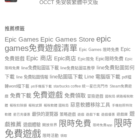
OCCT 免安裝繁體中文版
推薦標籤
epic
Epic Games Store
Epic Games
games免費遊戲清單
Epic
Epic Games 限時免費
Epic 商店
Epic商店
免費遊戲
Epic限時免費
Epic限免
Epic
line免費貼圖如何
line免費貼圖區下載
限時免費
line免費貼圖區教學
line貼圖區下載
Line 電腦版下載
下載
line 免費貼圖情報
pdf檔
轉word檔下載
starbucks coffee 統一星巴克門市
Steam免費遊
ptt手機版下載
免費遊戲
免費下載
免費領取
戲
冒險遊戲
國稅局 網路報稅軟
惡意軟體移除工具
體
報稅扣除額
報稅試算
報稅軟體 國稅局
手機拍照特效
遊
最快的瀏覽器
策略遊戲
遊戲庫
軟體
星巴克優惠
遊戲
遊戲下載
遊戲優惠
限時
限時免費
戲推薦
遊戲體驗
開放世界
限時免費app
免費遊戲
限時活動
領取