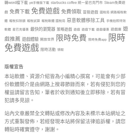
轉word檔下載
starbucks coffee 統一星巴克門市
Steam免費遊
ptt手機版下載
免費遊戲
免費下載
免費領取
戲
冒險遊戲
國稅局 網路報稅軟
惡意軟體移除工具
體
報稅扣除額
報稅試算
報稅軟體 國稅局
手機拍照特效
遊
最快的瀏覽器
策略遊戲
遊戲庫
軟體
星巴克優惠
遊戲
遊戲下載
遊戲優惠
限時
限時免費
戲推薦
遊戲體驗
開放世界
限時免費app
免費遊戲
限時活動
領取
版權宣告
本站軟體、資源介紹皆為小編精心撰寫，可能會有少部
份軟體簡介是由網路上搜尋節錄而來，若有侵犯到您的
權益請留言告知，筆者於收到通知後立即移除，若有冒
犯請多見諒。
站內文章嚴禁全文轉貼或修改內容及未標示本站網址之
方式重製發佈，若經發現本站將保留法律追訴權，請您
轉貼時確實遵守，謝謝。