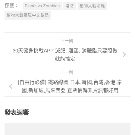
標籤：
Plants vs Zombies
塔防
植物大戰殭屍
植物大戰殭屍中文載點
下一則
30天健身挑戰APP 減肥, 雕塑, 消體脂只要照做
就能搞定
上一則
[自由行必備] 鐵路線圖 日本,韓國,台灣,香港,泰
國,新加坡,馬來西亞 查票價轉乘資訊都好用
發表迴響