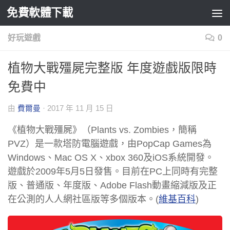
免費軟體下載
Skip to content
好玩遊戲
0
植物大戰殭屍完整版 年度遊戲版限時
免費中
由
費爾曼
·
2017 年 11 月 15 日
《植物大戰殭屍》（Plants vs. Zombies，簡稱
PVZ）是一款塔防電腦遊戲，由PopCap Games為
Windows、Mac OS X、xbox 360及iOS系統開發。
遊戲於2009年5月5日發售。目前在PC上同時有完整
版、普通版、年度版、Adobe Flash動畫縮減版及正
在公測的人人網社區版等多個版本。(
維基百科
)