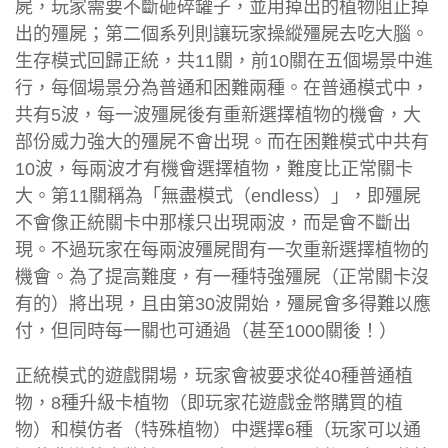
屍，玩家需要不斷砸碎罐子，並用掉出的植物阻止掉
出的殭屍；第二個系列則讓玩家操縱殭屍去吃大腦。
生存模式回歸正統，共11關，前10關在五個場景中進
行，每個場景分為普通和困難兩種。在普通模式中，
共有5波，每一波殭屍後有重新選擇植物的機會，大
部份威力強大的殭屍不會出現。而在困難模式中共有
10波，每兩波才有機會選擇植物，難度比正常關卡
大。第11關稱為「無盡模式（endless）」，即殭屍
不會像正統關卡中那樣只出現兩波，而是會不斷出
現。不過玩家在每兩波殭屍間有一次重新選擇植物的
機會。為了提高難度，有一種特強殭屍（正常關卡沒
有的）將出現，且由第30波開始，殭屍會多得難以應
付，但同時每一關也可通過（甚至1000關後！）
正統模式的遊戲開場，玩家會被要求從40種普通植
物，8種升級卡植物（即玩家花遊戲金幣購買的植
物）和模仿者（特殊植物）中選擇6種（玩家可以通