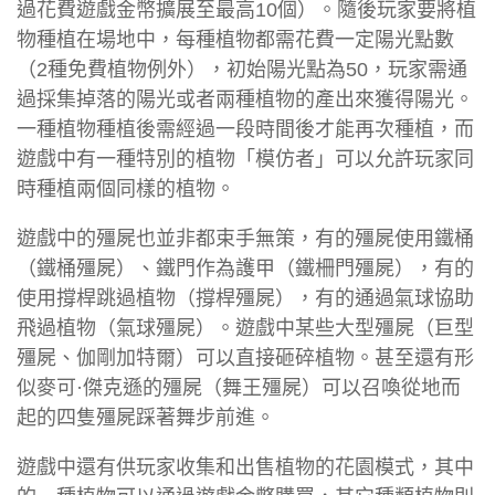
過花費遊戲金幣擴展至最高10個）。隨後玩家要將植
物種植在場地中，每種植物都需花費一定陽光點數
（2種免費植物例外），初始陽光點為50，玩家需通
過採集掉落的陽光或者兩種植物的產出來獲得陽光。
一種植物種植後需經過一段時間後才能再次種植，而
遊戲中有一種特別的植物「模仿者」可以允許玩家同
時種植兩個同樣的植物。
遊戲中的殭屍也並非都束手無策，有的殭屍使用鐵桶
（鐵桶殭屍）、鐵門作為護甲（鐵柵門殭屍），有的
使用撐桿跳過植物（撐桿殭屍），有的通過氣球協助
飛過植物（氣球殭屍）。遊戲中某些大型殭屍（巨型
殭屍、伽剛加特爾）可以直接砸碎植物。甚至還有形
似麥可·傑克遜的殭屍（舞王殭屍）可以召喚從地而
起的四隻殭屍踩著舞步前進。
遊戲中還有供玩家收集和出售植物的花園模式，其中