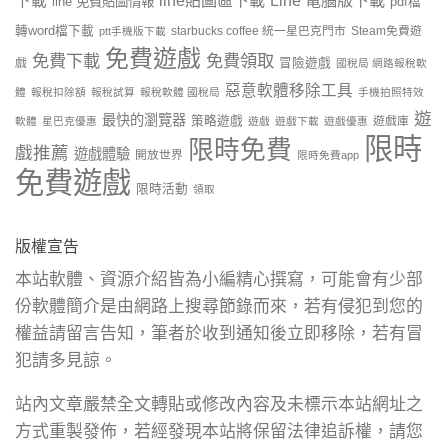
下載
line 免費貼圖情報
pdf檔
轉word檔下載
starbucks coffee 統一星巴克門市
Steam免費遊
ptt手機版下載
免費遊戲
免費下載
免費領取
戲
冒險遊戲
國稅局 網路報稅軟
惡意軟體移除工具
體
報稅扣除額
報稅試算
報稅軟體 國稅局
手機拍照特效
遊
最快的瀏覽器
策略遊戲
遊戲庫
軟體
星巴克優惠
遊戲
遊戲下載
遊戲優惠
限時
限時免費
戲推薦
遊戲體驗
開放世界
限時免費app
免費遊戲
限時活動
領取
版權宣告
本站軟體、資源介紹皆為小編精心撰寫，可能會有少部
份軟體簡介是由網路上搜尋節錄而來，若有侵犯到您的
權益請留言告知，筆者於收到通知後立即移除，若有冒
犯請多見諒。
站內文章嚴禁全文轉貼或修改內容及未標示本站網址之
方式重製發佈，若經發現本站將保留法律追訴權，請您