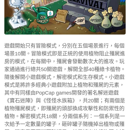
遊戲開始只有冒險模式，分別在五個場景進行，每個
場景10關。冒險模式即是正統的使用植物阻止殭屍進
房的模式，在每關中，殭屍會發動數次大的進攻。玩
家通過進行總共50關遊戲，解開全部40種綠卡植物。
隨後解開小遊戲模式，解密模式和生存模式。小遊戲
模式是將許多經典小遊戲附加上植物和殭屍的元素，
其中有同樣由PopCap games開發的著名解迷遊戲
《寶石迷陣》與《怪怪水族箱》，共20關；有兩個是
植物殭屍模式，即殭屍的頭部換成攻擊性和防禦性的
植物。解密模式共18關，分兩個系列：一個系列是一
次給予一定數量的罐子，砸碎罐子隨機掉出植物或殭