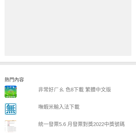
熱門內容
非常好ㄏㄠ 色8下載 繁體中文版
嘸蝦米輸入法下載
統一發票5.6 月發票對獎2022中獎號碼