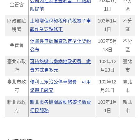
公司內控制度聲明書 申報期
103年1月
不分
金管會
限提前
1日
區
財政部賦
土地增值稅契稅印花稅電子申
103年1月
不分
稅署
報作業要點修正
1日
區
消費性無擔保貸款定型化契約
103年5月
不分
金管會
公布
18日
區
臺北市政
可持悠遊卡繳納地政規費 繳
102年12
臺北
府
費方式更多元
月23日
市
臺北市政
便利民眾洽公停車繳費 可用
102年12
臺北
府
悠遊卡繳交
月31日
市
新北市政
新北市各機關啟動悠遊卡繳費
103年1月
新北
府
便民服務
1日
市