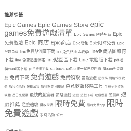
推薦標籤
epic
Epic Games Store
Epic Games
games免費遊戲清單
Epic
Epic Games 限時免費
Epic 商店
Epic商店
免費遊戲
Epic限時免費
Epic限免
Epic
line免費貼圖如何
line免費貼圖區下載
限時免費
line免費貼圖區教學
line貼圖區下載
Line 電腦版下載
下載
line 免費貼圖情報
pdf檔
轉word檔下載
starbucks coffee 統一星巴克門市
Steam免費遊
ptt手機版下載
免費遊戲
免費下載
免費領取
戲
冒險遊戲
國稅局 網路報稅軟
惡意軟體移除工具
體
報稅扣除額
報稅試算
報稅軟體 國稅局
手機拍照特效
遊
最快的瀏覽器
策略遊戲
遊戲庫
軟體
星巴克優惠
遊戲
遊戲下載
遊戲優惠
限時
限時免費
戲推薦
遊戲體驗
開放世界
限時免費app
免費遊戲
限時活動
領取