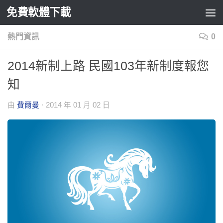
免費軟體下載
Skip to content
熱門資訊
0
2014新制上路 民國103年新制度報您
知
由
費爾曼
·
2014 年 01 月 02 日