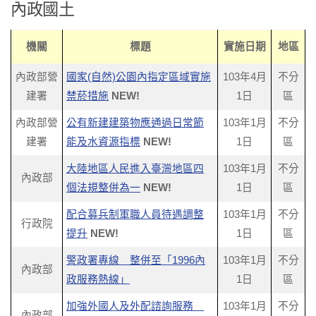
內政國土
機關
標題
實施日期
地區
內政部營
國家(自然)公園內指定區域實施
103年4月
不分
建署
禁菸措施
NEW!
1日
區
內政部營
公有新建建築物應通過日常節
103年1月
不分
建署
能及水資源指標
NEW!
1日
區
大陸地區人民進入臺灣地區四
103年1月
不分
內政部
個法規整併為一
NEW!
1日
區
配合募兵制軍職人員待遇調整
103年1月
不分
行政院
提升
NEW!
1日
區
警政署專線 整併至「1996內
103年1月
不分
內政部
政服務熱線」
1日
區
加強外國人及外配諮詢服務
103年1月
不分
內政部