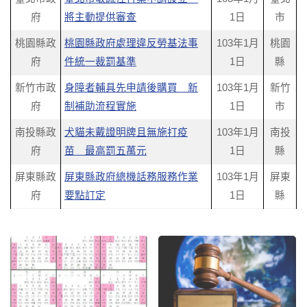
府
將主動提供審查
1日
市
桃園縣政
桃園縣政府處理違反勞基法事
103年1月
桃園
府
件統一裁罰基準
1日
縣
新竹市政
身障者輔具先申請後購買 新
103年1月
新竹
府
制補助流程實施
1日
市
南投縣政
犬貓未戴證明牌且無施打疫
103年1月
南投
府
苗 最高罰五萬元
1日
縣
屏東縣政
屏東縣政府總機話務服務作業
103年1月
屏東
府
要點訂定
1日
縣