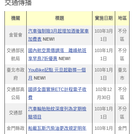
交通傳播
機關
標題
實施日期
地區
汽車強制險3月起增加酒後駕車
103年3月
不分
金管會
加費表
NEW!
1日
區
交通部民
國內航空票價調漲 離峰航班
103年1月
不分
航局
享早鳥7折優惠
NEW!
1日
區
臺北市政
YouBike記點 元旦起勸導一個
103年1月
臺北
府
月
NEW!
1日
市
交通部高
國道全面實施ETC計程電子收
102年12
不分
公局
費
月30日
區
汽車輪胎胎紋深度列為定期檢
103年1月
不分
交通部
驗項目
1日
區
金門縣政
船載瓦斯汽柴油更改規定明年
103年1月
金門