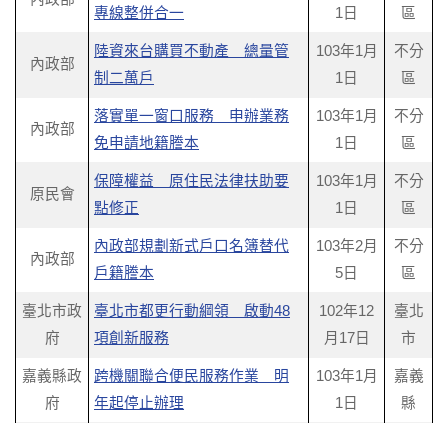
專線整併合一
1日
區
陸資來台購買不動產 總量管
103年1月
不分
內政部
制二萬戶
1日
區
落實單一窗口服務 申辦業務
103年1月
不分
內政部
免申請地籍謄本
1日
區
保障權益 原住民法律扶助要
103年1月
不分
原民會
點修正
1日
區
內政部規劃新式戶口名簿替代
103年2月
不分
內政部
戶籍謄本
5日
區
臺北市政
臺北市都更行動綱領 啟動48
102年12
臺北
府
項創新服務
月17日
市
嘉義縣政
跨機關聯合便民服務作業 明
103年1月
嘉義
府
年起停止辦理
1日
縣