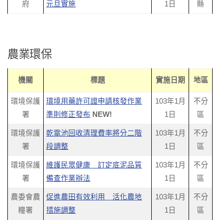
府
元旦實施
1日
縣
農業環保
機關
標題
實施日期
地區
環境保護
環境用藥許可證申請核發作業
103年1月
不分
署
準則修正發布
NEW!
1日
區
環境保護
乾電池回收清理費率將分二階
103年1月
不分
署
段調整
1日
區
環境保護
維護民眾健康 訂定底泥品質
103年1月
不分
署
備查作業辦法
1日
區
農委會農
促進農田有效利用 活化農地
103年1月
不分
糧署
措施調整
1日
區