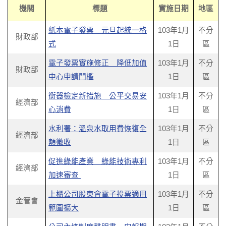
機關
標題
實施日期
地區
紙本電子發票 元旦起統一格
103年1月
不分
財政部
式
1日
區
電子發票實施修正 降低加值
103年1月
不分
財政部
中心申請門檻
1日
區
衡器檢定新措施 公平交易安
103年1月
不分
經濟部
心消費
1日
區
水利署：溫泉水取用費恢復全
103年1月
不分
經濟部
額徵收
1日
區
促進綠能產業 綠能技術專利
103年1月
不分
經濟部
加速審查
1日
區
上櫃公司股東會電子投票適用
103年1月
不分
金管會
範圍擴大
1日
區