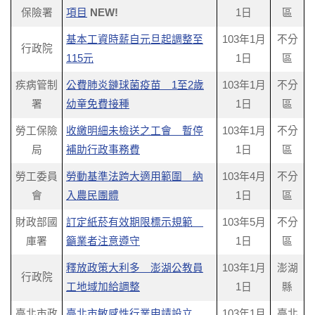
保險署
項目
NEW!
1日
區
基本工資時薪自元旦起調整至
103年1月
不分
行政院
115元
1日
區
疾病管制
公費肺炎鏈球菌疫苗 1至2歲
103年1月
不分
署
幼童免費接種
1日
區
勞工保險
收繳明細未檢送之工會 暫停
103年1月
不分
局
補助行政事務費
1日
區
勞工委員
勞動基準法跨大適用範圍 納
103年4月
不分
會
入農民團體
1日
區
財政部國
訂定紙菸有效期限標示規範
103年5月
不分
庫署
籲業者注意遵守
1日
區
釋放政策大利多 澎湖公教員
103年1月
澎湖
行政院
工地域加給調整
1日
縣
臺北市政
臺北市敏感性行業申請設立
103年1月
臺北