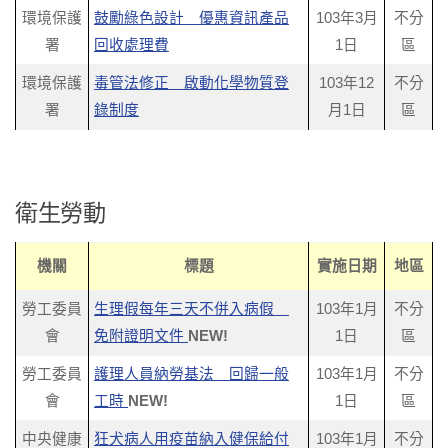
環境保護
鼓勵綠色設計 優惠資訊產品
103年3月
不分
署
回收處理費
1日
區
環境保護
毒管法修正 啟動化學物質登
103年12
不分
署
錄制度
月1日
區
衛生勞動
機關
標題
實施日期
地區
勞工委員
生理假每年三天不併入病假
103年1月
不分
會
免附證明文件
NEW!
1日
區
勞工委員
護理人員納勞基法 回歸一般
103年1月
不分
會
工時
NEW!
1日
區
中央健康
狂犬病人用疫苗納入健保給付
103年1月
不分