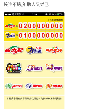
投注不過度 助人又樂己