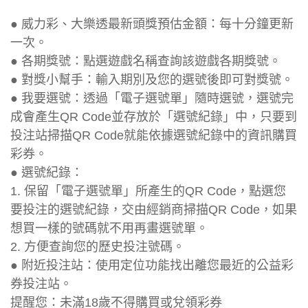
● 威力彩、大樂透最新頭獎預估金額：每十分鐘更新
一次。
● 各期獎號：點選遊戲名稱查詢該遊戲各期獎號。
● 對獎小幫手：輸入期別及您的選號後即可對獎號。
● 我要選號：透過「電子選號單」隨時選號，選號完
成會產生QR Code並存放於「選號紀錄」中，只要到
投注站掃描QR Code就能依據選號紀錄中的資訊購買
彩券。
● 選號紀錄：
1. 保留「電子選號單」所產生的QR Code，點選您
要投注的選號紀錄，交由經銷商掃描QR Code，如果
想買一樣的號碼就不用再畫選號單。
2. 方便查詢您的歷史投注號碼。
● 附近投注站：使用定位功能找出離您最近的公益彩
券投注站。
提醒您：未滿18歲不得購買或兌領彩券