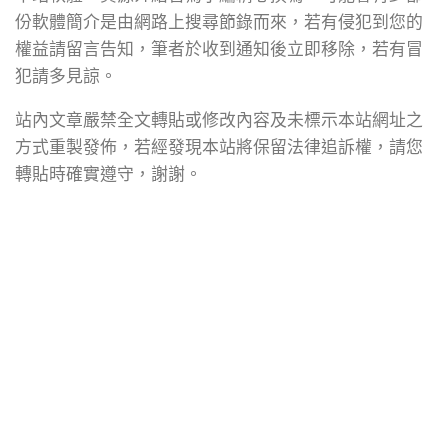
份軟體簡介是由網路上搜尋節錄而來，若有侵犯到您的
權益請留言告知，筆者於收到通知後立即移除，若有冒
犯請多見諒。
站內文章嚴禁全文轉貼或修改內容及未標示本站網址之
方式重製發佈，若經發現本站將保留法律追訴權，請您
轉貼時確實遵守，謝謝。