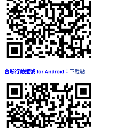
台彩行動選號 for Android：
下載點