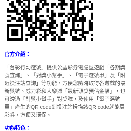
官方介紹：
「台彩行動選號」提供公益彩券電腦型遊戲「各期獎
號查詢」、「對獎小幫手」、「電子選號單」及「附
近投注站查詢」等功能，方便您隨時取得各遊戲的最
新獎號、威力彩和大樂透「最新頭獎預估金額」，也
可透過「對獎小幫手」對獎號，及使用「電子選號
單」產生的QR code到投注站掃描該QR code就能買
彩券，方便又環保。
功能特色：