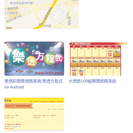
樂透彩開獎號碼查詢 樂透方程式
大樂透100組開獎號碼查詢
for Android