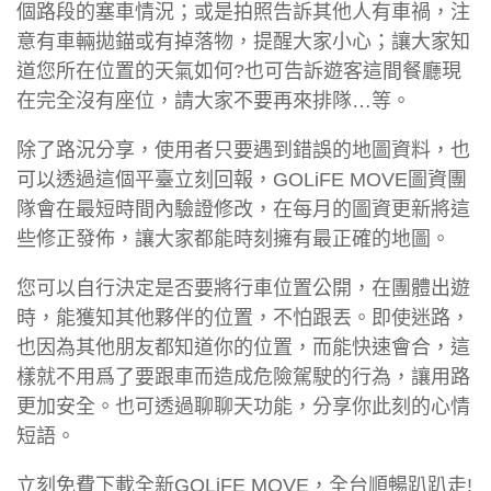
個路段的塞車情況；或是拍照告訴其他人有車禍，注
意有車輛拋錨或有掉落物，提醒大家小心；讓大家知
道您所在位置的天氣如何?也可告訴遊客這間餐廳現
在完全沒有座位，請大家不要再來排隊…等。
除了路況分享，使用者只要遇到錯誤的地圖資料，也
可以透過這個平臺立刻回報，GOLiFE MOVE圖資團
隊會在最短時間內驗證修改，在每月的圖資更新將這
些修正發佈，讓大家都能時刻擁有最正確的地圖。
您可以自行決定是否要將行車位置公開，在團體出遊
時，能獲知其他夥伴的位置，不怕跟丟。即使迷路，
也因為其他朋友都知道你的位置，而能快速會合，這
樣就不用爲了要跟車而造成危險駕駛的行為，讓用路
更加安全。也可透過聊聊天功能，分享你此刻的心情
短語。
立刻免費下載全新GOLiFE MOVE，全台順暢趴趴走!