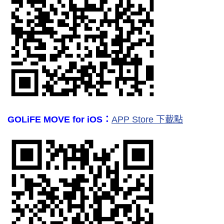
GOLiFE MOVE for iOS：
APP Store 下載點