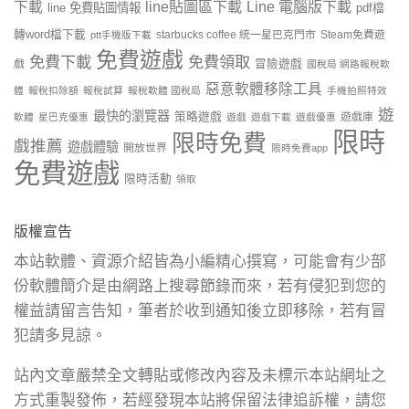
line貼圖區下載
Line 電腦版下載
下載
line 免費貼圖情報
pdf檔
轉word檔下載
starbucks coffee 統一星巴克門市
Steam免費遊
ptt手機版下載
免費遊戲
免費下載
免費領取
戲
冒險遊戲
國稅局 網路報稅軟
惡意軟體移除工具
體
報稅扣除額
報稅試算
報稅軟體 國稅局
手機拍照特效
遊
最快的瀏覽器
策略遊戲
遊戲庫
軟體
星巴克優惠
遊戲
遊戲下載
遊戲優惠
限時
限時免費
戲推薦
遊戲體驗
開放世界
限時免費app
免費遊戲
限時活動
領取
版權宣告
本站軟體、資源介紹皆為小編精心撰寫，可能會有少部
份軟體簡介是由網路上搜尋節錄而來，若有侵犯到您的
權益請留言告知，筆者於收到通知後立即移除，若有冒
犯請多見諒。
站內文章嚴禁全文轉貼或修改內容及未標示本站網址之
方式重製發佈，若經發現本站將保留法律追訴權，請您