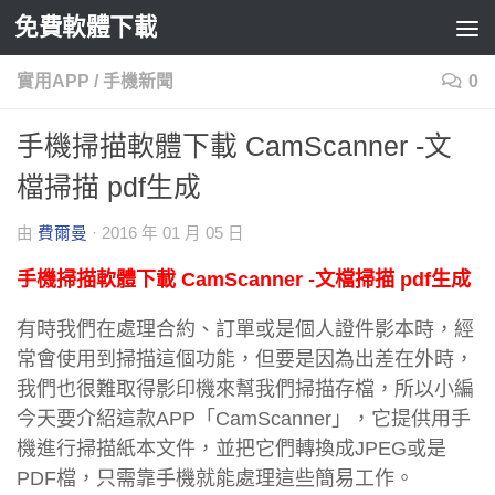
免費軟體下載
Skip to content
實用APP
/
手機新聞
0
手機掃描軟體下載 CamScanner -文
檔掃描 pdf生成
由
費爾曼
·
2016 年 01 月 05 日
手機掃描軟體下載 CamScanner -文檔掃描 pdf生成
有時我們在處理合約、訂單或是個人證件影本時，經
常會使用到掃描這個功能，但要是因為出差在外時，
我們也很難取得影印機來幫我們掃描存檔，所以小編
今天要介紹這款APP「CamScanner」，它提供用手
機進行掃描紙本文件，並把它們轉換成JPEG或是
PDF檔，只需靠手機就能處理這些簡易工作。