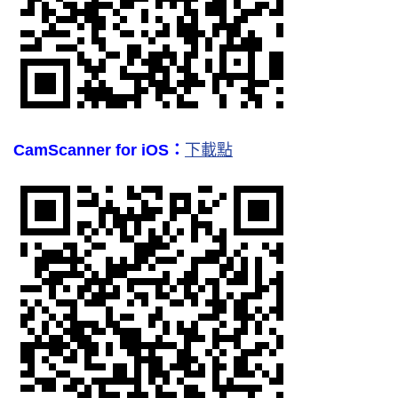
CamScanner for iOS：
下載點