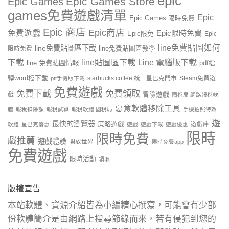
epic
Epic Games Store
Epic Games
games免費遊戲清單
Epic
Epic Games 限時免費
Epic 商店
Epic商店
免費遊戲
Epic限時免費
Epic限免
Epic
line免費貼圖如何
line免費貼圖區下載
限時免費
line免費貼圖區教學
line貼圖區下載
Line 電腦版下載
下載
line 免費貼圖情報
pdf檔
轉word檔下載
starbucks coffee 統一星巴克門市
Steam免費遊
ptt手機版下載
免費遊戲
免費下載
免費領取
戲
冒險遊戲
國稅局 網路報稅軟
惡意軟體移除工具
體
報稅扣除額
報稅試算
報稅軟體 國稅局
手機拍照特效
遊
最快的瀏覽器
策略遊戲
遊戲庫
軟體
星巴克優惠
遊戲
遊戲下載
遊戲優惠
限時
限時免費
戲推薦
遊戲體驗
開放世界
限時免費app
免費遊戲
限時活動
領取
版權宣告
本站軟體、資源介紹皆為小編精心撰寫，可能會有少部
份軟體簡介是由網路上搜尋節錄而來，若有侵犯到您的