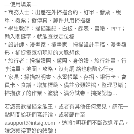
—使用場景—
* 商務人士：出差在外掃描合約、訂單、發票、稅
單、機票；發傳真、郵件共用掃描檔
* 學生教師：掃描筆記、白板、課表、書籍、PPT；
輸入關鍵字，就能查找定位檔
* 設計師、漫畫家、插畫家：掃描設計手稿、漫畫雛
形，捕捉靈感初現時的大膽想像
* 旅行者：掃描護照、駕照、身份證、旅行計畫、行
李清單、地圖、攻略，沒有網 絡也能隨心行走
* 家長：掃描說明書、水電帳單、存摺、銀行卡、會
員卡、食譜，增加標籤、備註分類歸檔，整理思緒；
掃描孩子的作業、塗鴉、滿分試卷，捕捉記憶…
若您喜歡掃描全能王，或者有其他任何意見，請花一
點時間給我們寫評論，或發郵件至
asupport@intsig.com
，這將?明我們不斷改進產品，
讓您獲得更好的體驗！