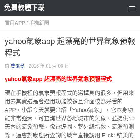
免費軟體下載
Skip to content
實用APP
/
手機新聞
yahoo氣象app 超漂亮的世界氣象預報
程式
由
費爾曼
·
2016 年 01 月 06 日
yahoo氣象app 超漂亮的世界氣象預報程式
現在手機裡的氣象預報程式的選擇真的很多，但用來
用去其實還是會選用功能較多且介面較為好看的
APP，小編今天就要介紹「Yahoo氣象」，它本身功
能非常強大，可查詢世界各地城市的氣象，並提供10
天內的氣象預報，像雷達圖、紫外線指數、氣溫預測
等，還會對應您所查詢的城市直接調用 Flickr 精美的