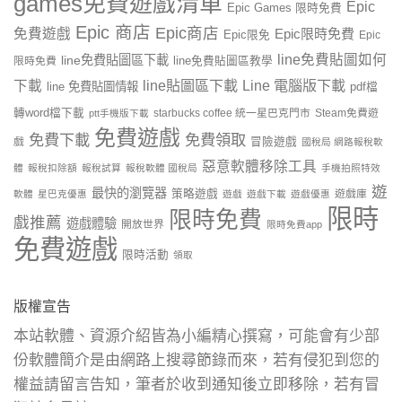
games免費遊戲清單
Epic
Epic Games 限時免費
Epic 商店
Epic商店
免費遊戲
Epic限時免費
Epic限免
Epic
line免費貼圖如何
line免費貼圖區下載
限時免費
line免費貼圖區教學
line貼圖區下載
Line 電腦版下載
下載
line 免費貼圖情報
pdf檔
轉word檔下載
starbucks coffee 統一星巴克門市
Steam免費遊
ptt手機版下載
免費遊戲
免費下載
免費領取
戲
冒險遊戲
國稅局 網路報稅軟
惡意軟體移除工具
體
報稅扣除額
報稅試算
報稅軟體 國稅局
手機拍照特效
遊
最快的瀏覽器
策略遊戲
遊戲庫
軟體
星巴克優惠
遊戲
遊戲下載
遊戲優惠
限時
限時免費
戲推薦
遊戲體驗
開放世界
限時免費app
免費遊戲
限時活動
領取
版權宣告
本站軟體、資源介紹皆為小編精心撰寫，可能會有少部
份軟體簡介是由網路上搜尋節錄而來，若有侵犯到您的
權益請留言告知，筆者於收到通知後立即移除，若有冒