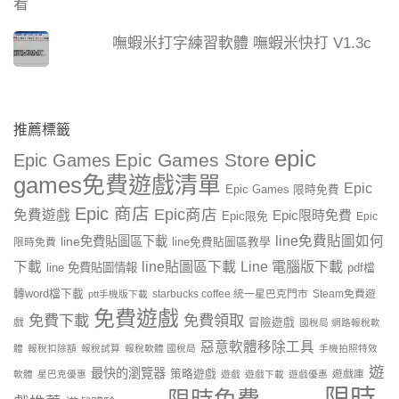
嘸蝦米打字練習軟體 嘸蝦米快打 V1.3c
推薦標籤
epic
Epic Games Store
Epic Games
games免費遊戲清單
Epic
Epic Games 限時免費
Epic 商店
Epic商店
免費遊戲
Epic限時免費
Epic限免
Epic
line免費貼圖如何
line免費貼圖區下載
限時免費
line免費貼圖區教學
line貼圖區下載
Line 電腦版下載
下載
line 免費貼圖情報
pdf檔
轉word檔下載
starbucks coffee 統一星巴克門市
Steam免費遊
ptt手機版下載
免費遊戲
免費下載
免費領取
戲
冒險遊戲
國稅局 網路報稅軟
惡意軟體移除工具
體
報稅扣除額
報稅試算
報稅軟體 國稅局
手機拍照特效
遊
最快的瀏覽器
策略遊戲
遊戲庫
軟體
星巴克優惠
遊戲
遊戲下載
遊戲優惠
限時